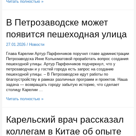
В
Читать полностью »
Петрозаводске
построят
еще
В Петрозаводске может
один
большой
появится пешеходная улица
дом
для
расселения
27.01.2026
/
Новости
«аварийки»
Глава Карелии Артур Парфенчиков поручил главе администрации
Петрозаводска Инне Колыхматовой проработать вопрос создания
пешеходной улицы. Артур Парфенчиков подчеркнул, что у
петрозаводчан и у гостей города есть запрос на создание
пешеходной улицы. – В Петрозаводске идут работы по
благоустройству в рамках различных программ и проектов. Наша
задача — возвращать городу забытую историю, что сделает
столицу Карелии …
В
Читать полностью »
Петрозаводске
может
появится
Карельский врач рассказал
пешеходная
улица
коллегам в Китае об опыте