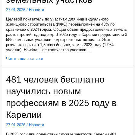
отношений
Карелии
27.01.2026
/
Новости
Целевой показатель по участкам для индивидуального
жилищного строительства (ИЖС) перевыполнен на 43% по
сравнению с 2024 годом. Общий объем предоставленных земель
растет третий год подряд. В 2025 году в Карелии предоставили 3
585 земельных участков под строительство жилья. Этот
результат почти в 1,8 раза больше, чем в 2023 году (1 964
участка). Наибольшее количество участков …
В
Читать полностью »
Карелии
в
2025
481 человек бесплатно
году
в
научились новым
оборот
вовлечено
10
профессиям в 2025 году в
398
земельных
Карелии
участков
27.01.2026
/
Новости
В 2025 году при содействии службы занятости Карелии 481