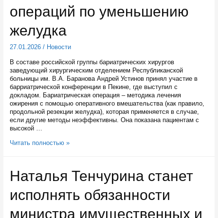
операций по уменьшению
желудка
27.01.2026
/
Новости
В составе российской группы бариатрических хирургов
заведующий хирургическим отделением Республиканской
больницы им. В.А. Баранова Андрей Устинов принял участие в
барриатрической конференции в Пекине, где выступил с
докладом. Бариатрическая операция – методика лечения
ожирения с помощью оперативного вмешательства (как правило,
продольной резекции желудка), которая применяется в случае,
если другие методы неэффективны. Она показана пациентам с
высокой …
Карельский
Читать полностью »
врач
рассказал
коллегам
Наталья Тенчурина станет
в
Китае
исполнять обязанности
об
опыте
операций
министра имущественных и
по