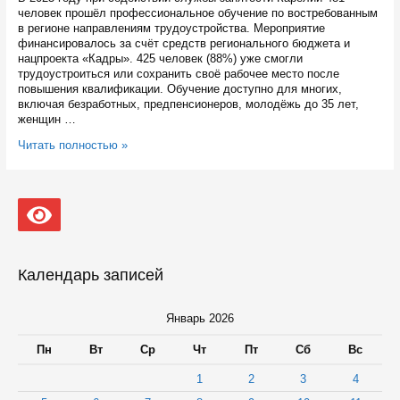
человек прошёл профессиональное обучение по востребованным
в регионе направлениям трудоустройства. Мероприятие
финансировалось за счёт средств регионального бюджета и
нацпроекта «Кадры». 425 человек (88%) уже смогли
трудоустроиться или сохранить своё рабочее место после
повышения квалификации. Обучение доступно для многих,
включая безработных, предпенсионеров, молодёжь до 35 лет,
женщин …
481
Читать полностью »
человек
бесплатно
научились
новым
профессиям
в
2025
году
Календарь записей
в
Карелии
Январь 2026
Пн
Вт
Ср
Чт
Пт
Сб
Вс
1
2
3
4