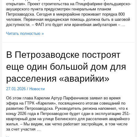
открытая». Проект строительства на Птицефабрике фельдшерско-
акушерского пункта предусмотрен генеральным планом
Петрозаводска. Сегодня в микрорайоне проживает порядка 800
человек. Первичная медицинская помощь должна быть в шаговой
доступности. – ФАП это будет или врачебная амбулатория – …
В
Читать полностью »
отдаленном
петрозаводском
микрорайоне
В Петрозаводске построят
построят
ФАП
еще один большой дом для
расселения «аварийки»
27.01.2026
/
Новости
Об этом глава Карелии Артур Парфенчиков заявил во время
эфира на ГТРК «Карелия», посвященного итогам совещаний по
развитию Петрозаводска. Руководитель региона напомнил, что к
концу 2026 года в Петрозаводске будет сдан в эксплуатацию 251-
квартирный дом на улице Белинского для расселения аварийного
жилья. – Мы видим, как четко работает застройщик, в том числе
за счет участия …