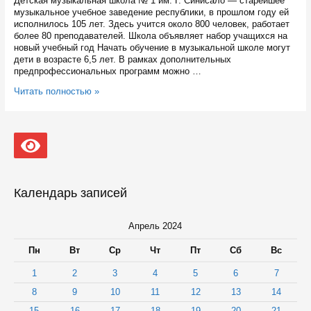
Детская музыкальная школа № 1 им. Г. Синисало — старейшее
музыкальное учебное заведение республики, в прошлом году ей
исполнилось 105 лет. Здесь учится около 800 человек, работает
более 80 преподавателей. Школа объявляет набор учащихся на
новый учебный год Начать обучение в музыкальной школе могут
дети в возрасте 6,5 лет. В рамках дополнительных
предпрофессиональных программ можно …
Детская
Читать полностью »
музыкальная
школа
№
1
им.
Г.
Синисало
в
Календарь записей
Петрозаводске
проводит
прослушивания
Апрель 2024
Пн
Вт
Ср
Чт
Пт
Сб
Вс
1
2
3
4
5
6
7
8
9
10
11
12
13
14
15
16
17
18
19
20
21