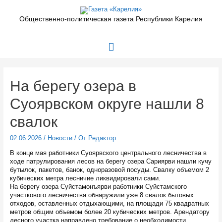
Перейти
к
Общественно-политическая газета Республики Карелия
содержимому
Главное
меню
На берегу озера в
Суоярвском округе нашли 8
свалок
02.06.2026
/
Новости
/ От
Редактор
В конце мая работники Суоярвского центрального лесничества в
ходе патрулирования лесов на берегу озера Сариярви нашли кучу
бутылок, пакетов, банок, одноразовой посуды. Свалку объемом 2
кубических метра лесничие ликвидировали сами.
На берегу озера Суйстамонъярви работники Суйстамского
участкового лесничества обнаружили уже 8 свалок бытовых
отходов, оставленных отдыхающими, на площади 75 квадратных
метров общим объемом более 20 кубических метров. Арендатору
лесного участка направлено требование о необходимости