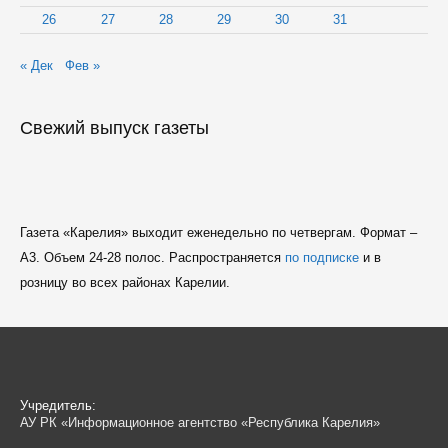
26
27
28
29
30
31
« Дек
Фев »
Свежий выпуск газеты
Газета «Карелия» выходит еженедельно по четвергам. Формат –
A3. Объем 24-28 полос. Распространяется
по подписке
и в
розницу во всех районах Карелии.
Учредитель:
АУ РК «Информационное агентство «Республика Карелия»