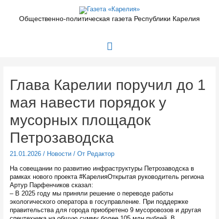
Перейти
к
Общественно-политическая газета Республики Карелия
содержимому
Главное
меню
Глава Карелии поручил до 1
мая навести порядок у
мусорных площадок
Петрозаводска
21.01.2026
/
Новости
/ От
Редактор
На совещании по развитию инфраструктуры Петрозаводска в
рамках нового проекта #КарелияОткрытая руководитель региона
Артур Парфенчиков сказал:
– В 2025 году мы приняли решение о переводе работы
экологического оператора в госуправление. При поддержке
правительства для города приобретено 9 мусоровозов и другая
спецтехника на общую сумму более 105 млн рублей. В