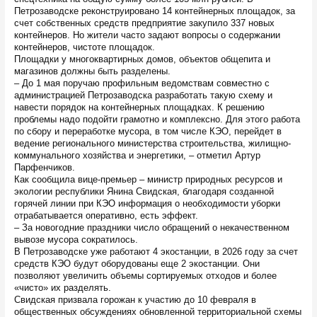
Петрозаводске реконструировано 14 контейнерных площадок, за
счет собственных средств предприятие закупило 337 новых
контейнеров. Но жители часто задают вопросы о содержании
контейнеров, чистоте площадок.
Площадки у многоквартирных домов, объектов общепита и
магазинов должны быть разделены.
– До 1 мая поручаю профильным ведомствам совместно с
администрацией Петрозаводска разработать такую схему и
навести порядок на контейнерных площадках. К решению
проблемы надо подойти грамотно и комплексно. Для этого работа
по сбору и переработке мусора, в том числе КЭО, перейдет в
ведение регионального министерства строительства, жилищно-
коммунального хозяйства и энергетики, – отметил Артур
Парфенчиков.
Как сообщила вице-премьер – министр природных ресурсов и
экологии республики Янина Свидская, благодаря созданной
горячей линии при КЭО информация о необходимости уборки
отрабатывается оперативно, есть эффект.
– За новогодние праздники число обращений о некачественном
вывозе мусора сократилось.
В Петрозаводске уже работают 4 экостанции, в 2026 году за счет
средств КЭО будут оборудованы еще 2 экостанции. Они
позволяют увеличить объемы сортируемых отходов и более
«чисто» их разделять.
Свидская призвала горожан к участию до 10 февраля в
общественных обсуждениях обновленной территориальной схемы