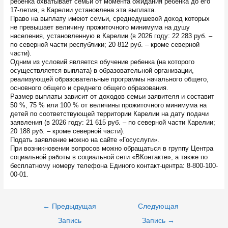
ребенка охватывает семьи от момента ожидания ребенка до его
17-летия, в Карелии установлена эта выплата.
Право на выплату имеют семьи, среднедушевой доход которых
не превышает величину прожиточного минимума на душу
населения, установленную в Карелии (в 2026 году: 22 283 руб. –
по северной части республики; 20 812 руб. – кроме северной
части).
Одним из условий является обучение ребенка (на которого
осуществляется выплата) в образовательной организации,
реализующей образовательные программы начального общего,
основного общего и среднего общего образования.
Размер выплаты зависит от доходов семьи заявителя и составит
50 %, 75 % или 100 % от величины прожиточного минимума на
детей по соответствующей территории Карелии на дату подачи
заявления (в 2026 году: 21 615 руб. – по северной части Карелии;
20 188 руб. – кроме северной части).
Подать заявление можно на сайте «Госуслуги».
При возникновении вопросов можно обращаться в группу Центра
социальной работы в социальной сети «ВКонтакте», а также по
бесплатному номеру телефона Единого контакт-центра: 8-800-100-
00-01.
Навигация
←
Предыдущая
Следующая
по
записям
Запись
Запись
→