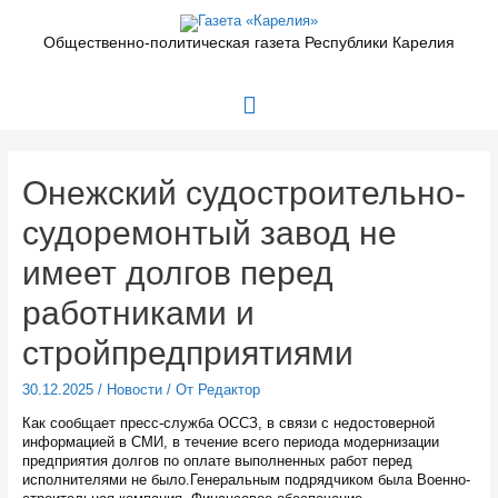
Перейти
к
Общественно-политическая газета Республики Карелия
содержимому
Главное
меню
Онежский судостроительно-
судоремонтый завод не
имеет долгов перед
работниками и
стройпредприятиями
30.12.2025
/
Новости
/ От
Редактор
Как сообщает пресс-служба ОССЗ, в связи с недостоверной
информацией в СМИ, в течение всего периода модернизации
предприятия долгов по оплате выполненных работ перед
исполнителями не было.Генеральным подрядчиком была Военно-