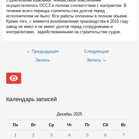
строительная компания. Финансовое обеспечение
осуществлялось ОССЗ в полном соответствии с контрактом. В
течение всего периода строительства долгов перед
исполнителем не было. Все работы оплачены в полном обьеме.
Кроме того, с момента возобновления производства в 2015 году
завод не имел и не имеет долгов перед сотрудниками и
контрагентами, задействованными на строительстве судов.
Навигация
←
Предыдущая
Следующая
по
записям
Запись
Запись
→
Календарь записей
Декабрь 2025
Пн
Вт
Ср
Чт
Пт
Сб
Вс
1
2
3
4
5
6
7