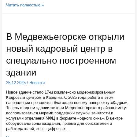
В
Читать полностью »
перинатальном
центре
Карелии
в
этом
В Медвежьегорске открыли
году
родились
новый кадровый центр в
1698
мальчиков
и
специально построенном
1626
девочек
здании
25.12.2025
/
Новости
Новое здание стало 17-м комплексно модернизированным
Кадровым центром в Карелии. С 2025 года работа в этом
направлении проводится благодаря новому нацпроекту «Кадры».
Теперь в одном здании жители Медвежьегорского района смогут
воспользоваться мерами поддержки службы занятости и
услугами отделения МФЦ в формате «одного окна». В центре
оборудованы зоны ожидания, приема для соискателей и
работодателей, зоны цифровых …