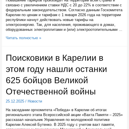
Повышение тарифов произойдет на территории всей страны и
связано с увеличением ставки НДС с 20 до 22% в соответствии с
федеральным законодательством. Согласно данным Госкомитета
Карелии по ценам и тарифам с 1 января 2026 года на территории
республики начнут действовать новые тарифы на
электроэнергию. Так, для населения, проживающего в домах,
оборудованных электроплитами и (или) электроотопительными …
С
Читать полностью »
1
января
2026
Поисковики в Карелии в
года
в
этом году нашли останки
Карелии
немного
поднимутся
625 бойцов Великой
тарифы
на
Отечественной войны
электроэнергию
25.12.2025
/
Новости
На заседании оргкомитета «Победа» в Карелии об итогах
регионального этапа Всероссийской акции «Вахта Памяти – 2025»
рассказал начальник Управления по молодежной политике
Карелии Алексей Бутенко. В 2025 году с учетом вахт памяти,