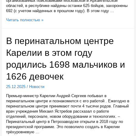
организованных поисковиками Московской и Архангельской
областей, в республике найдены останки 625 бойцов, захоронены
692 (с учетом найденных в прошлом году). В этом году …
Поисковики
Читать полностью »
в
Карелии
в
В перинатальном центре
этом
году
Карелии в этом году
нашли
останки
625
родились 1698 мальчиков и
бойцов
Великой
1626 девочек
Отечественной
войны
25.12.2025
/
Новости
Премьер-министр Карелии Андрей Сергеев побывал в
перинатальном центре и познакомился с его работой . Ежегодно в
перинатальном центре принимают почти 4 тысячи родов. Главный
врач учреждения Михаил Ястребов рассказал о работе
отделений, персонале, новом оборудовании и технологиях. –
Перинатальный центр в Петрозаводске открыли в 2018 году по
президентской программе. Это позволило создать в Карелии
трёхуровневую …