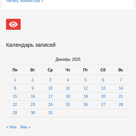
В
Читать полностью »
Медвежьегорске
открыли
новый
кадровый
центр
в
специально
построенном
Календарь записей
здании
Декабрь 2025
Пн
Вт
Ср
Чт
Пт
Сб
Вс
1
2
3
4
5
6
7
8
9
10
11
12
13
14
15
16
17
18
19
20
21
22
23
24
25
26
27
28
29
30
31
« Ноя
Янв »