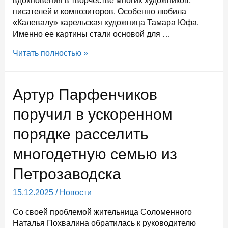
вдохновения в творчестве многих художников,
писателей и композиторов. Особенно любила
«Калевалу» карельская художница Тамара Юфа.
Именно ее картины стали основой для …
Карелия
Читать полностью »
представила
эпос
«Калевала»
Артур Парфенчиков
на
выставке
поручил в ускоренном
«Книга
порядке расселить
сказок»
в
многодетную семью из
Национальном
центре
Петрозаводска
«Россия»
15.12.2025
/
Новости
Со своей проблемой жительница Соломенного
Наталья Похвалина обратилась к руководителю