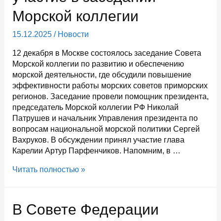
начнется
Морской коллегии
не
ранее
15.12.2025
/
Новости
2027
года
12 декабря в Москве состоялось заседание Совета
Морской коллегии по развитию и обеспечению
морской деятельности, где обсудили повышение
эффективности работы морских советов приморских
регионов. Заседание провели помощник президента,
председатель Морской коллегии РФ Николай
Патрушев и начальник Управления президента по
вопросам национальной морской политики Сергей
Вахруков. В обсуждении принял участие глава
Карелии Артур Парфенчиков. Напомним, в …
Глава
Читать полностью »
Карелии
принял
участие
В Совете Федерации
в