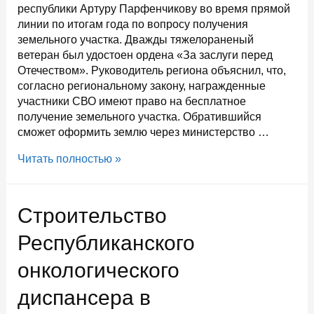
республики Артуру Парфенчикову во время прямой
линии по итогам года по вопросу получения
земельного участка. Дважды тяжелораненый
ветеран был удостоен ордена «За заслуги перед
Отечеством». Руководитель региона объяснил, что,
согласно региональному закону, награжденные
участники СВО имеют право на бесплатное
получение земельного участка. Обратившийся
сможет оформить землю через министерство …
Глава
Читать полностью »
Карелии
разъяснил
порядок
Строительство
получения
земли
Республиканского
для
онкологического
участников
СВО
диспансера в