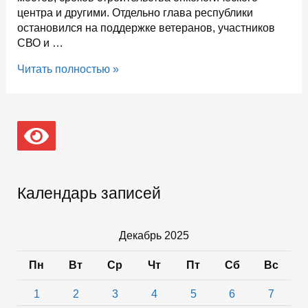
центра и другими. Отдельно глава республики
остановился на поддержке ветеранов, участников
СВО и …
На
Читать полностью »
прямую
линию
Артура
Парфенчикова
поступило
более
тысячи
вопросов
Календарь записей
и
видеообращений
от
Декабрь 2025
жителей
Пн
Вт
Ср
Чт
Пт
Сб
Вс
Карелии
1
2
3
4
5
6
7