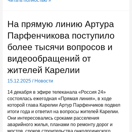
Читать полностью »
Совете
Федерации
обсудили
На прямую линию Артура
вопросы
обращения
Парфенчикова поступило
с
более тысячи вопросов и
бытовыми
отходами
видеообращений от
в
Карелии
жителей Карелии
15.12.2025
/
Новости
14 декабря в эфире телеканала «Россия 24»
состоялась ежегодная «Прямая линия», в ходе
которой глава Карелии Артур Парфенчиков подвел
итоги года и ответил на вопросы жителей Карелии.
Они интересовались сроками расселения
аварийного жилья, планами по ремонту дорог и
мостов, сроков строительства онкологического