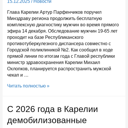
15.12.2025
/
Новости
Глава Карелии Артур Парфенчиков поручил
Минздраву региона продолжить бесплатную
комплексную диагностику мужчин во время прямого
эфира 14 декабря. Обследование мужчин 19-65 лет
проходит на базе Республиканского
противотуберкулезного диспансера совместно с
Городской поликлиникой №2. Как сообщил в ходе
прямой линии по итогам года с Главой республики
министр здравоохранения Карелии Михаил
Охлопков, планируется распространить мужской
чекап и …
Бесплатный
Читать полностью »
чек-
ап
карельских
С 2026 года в Карелии
мужчин
будет
демобилизованные
продолжен