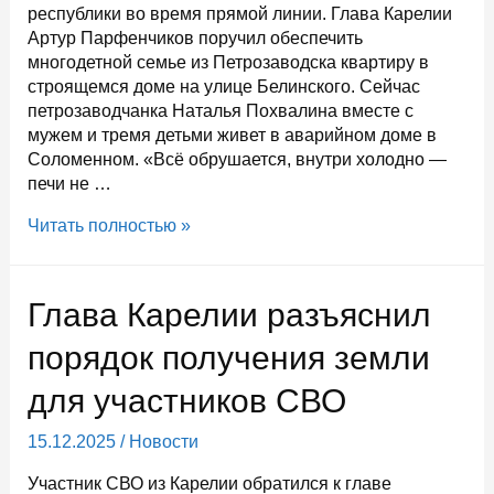
республики во время прямой линии. Глава Карелии
Артур Парфенчиков поручил обеспечить
многодетной семье из Петрозаводска квартиру в
строящемся доме на улице Белинского. Сейчас
петрозаводчанка Наталья Похвалина вместе с
мужем и тремя детьми живет в аварийном доме в
Соломенном. «Всё обрушается, внутри холодно —
печи не …
Артур
Читать полностью »
Парфенчиков
поручил
в
Глава Карелии разъяснил
ускоренном
порядке
порядок получения земли
расселить
для участников СВО
многодетную
семью
15.12.2025
/
Новости
из
Петрозаводска
Участник СВО из Карелии обратился к главе