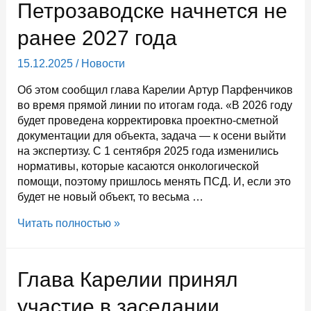
Петрозаводске начнется не
ранее 2027 года
15.12.2025
/
Новости
Об этом сообщил глава Карелии Артур Парфенчиков
во время прямой линии по итогам года. «В 2026 году
будет проведена корректировка проектно-сметной
документации для объекта, задача — к осени выйти
на экспертизу. С 1 сентября 2025 года изменились
нормативы, которые касаются онкологической
помощи, поэтому пришлось менять ПСД. И, если это
будет не новый объект, то весьма …
Строительство
Читать полностью »
Республиканского
онкологического
диспансера
Глава Карелии принял
в
Петрозаводске
участие в заседании