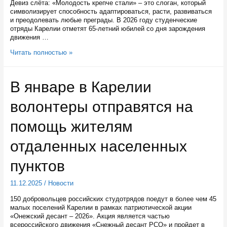
Девиз слёта: «Молодость крепче стали» – это слоган, который
символизирует способность адаптироваться, расти, развиваться
и преодолевать любые преграды. В 2026 году студенческие
отряды Карелии отметят 65-летний юбилей со дня зарождения
движения …
С
Читать полностью »
12
по
14
В январе в Карелии
декабря
в
волонтеры отправятся на
Кондопоге
пройдет
IX
помощь жителям
слет
студенческих
отдаленных населенных
отрядов
Карелии
пунктов
11.12.2025
/
Новости
150 добровольцев российских студотрядов поедут в более чем 45
малых поселений Карелии в рамках патриотической акции
«Онежский десант – 2026». Акция является частью
всероссийского движения «Снежный десант РСО» и пройдет в