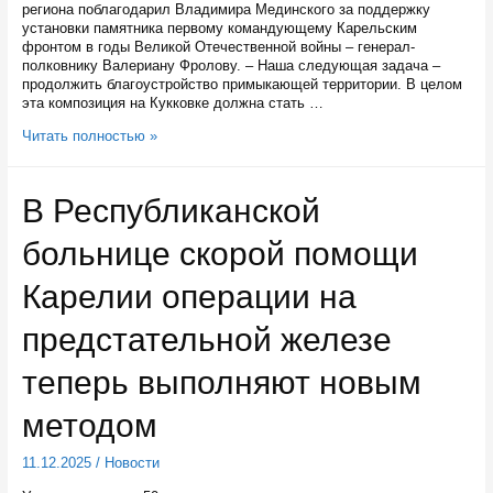
региона поблагодарил Владимира Мединского за поддержку
установки памятника первому командующему Карельским
фронтом в годы Великой Отечественной войны – генерал-
полковнику Валериану Фролову. – Наша следующая задача –
продолжить благоустройство примыкающей территории. В целом
эта композиция на Кукковке должна стать …
Глава
Читать полностью »
Карелии
обсудил
с
В Республиканской
Владимиром
Мединским
больнице скорой помощи
проекты
по
сохранению
Карелии операции на
исторической
памяти
предстательной железе
в
регионе
теперь выполняют новым
методом
11.12.2025
/
Новости