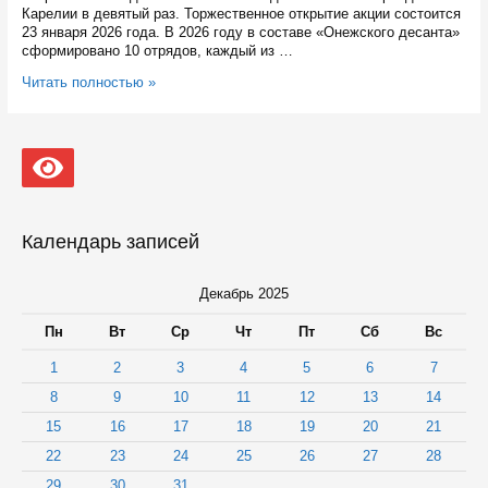
Карелии в девятый раз. Торжественное открытие акции состоится
23 января 2026 года. В 2026 году в составе «Онежского десанта»
сформировано 10 отрядов, каждый из …
В
Читать полностью »
январе
в
Карелии
волонтеры
отправятся
на
помощь
жителям
Календарь записей
отдаленных
населенных
пунктов
Декабрь 2025
Пн
Вт
Ср
Чт
Пт
Сб
Вс
1
2
3
4
5
6
7
8
9
10
11
12
13
14
15
16
17
18
19
20
21
22
23
24
25
26
27
28
29
30
31