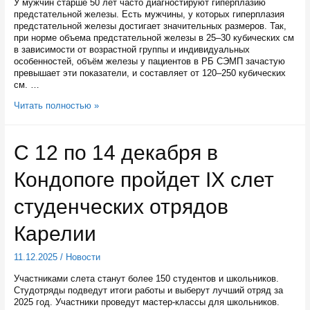
У мужчин старше 50 лет часто диагностируют гиперплазию
предстательной железы. Есть мужчины, у которых гиперплазия
предстательной железы достигает значительных размеров. Так,
при норме объема предстательной железы в 25–30 кубических см
в зависимости от возрастной группы и индивидуальных
особенностей, объём железы у пациентов в РБ СЭМП зачастую
превышает эти показатели, и составляет от 120–250 кубических
см. …
В
Читать полностью »
Республиканской
больнице
скорой
С 12 по 14 декабря в
помощи
Карелии
Кондопоге пройдет IX слет
операции
на
предстательной
студенческих отрядов
железе
теперь
Карелии
выполняют
новым
11.12.2025
/
Новости
методом
Участниками слета станут более 150 студентов и школьников.
Студотряды подведут итоги работы и выберут лучший отряд за
2025 год. Участники проведут мастер-классы для школьников.