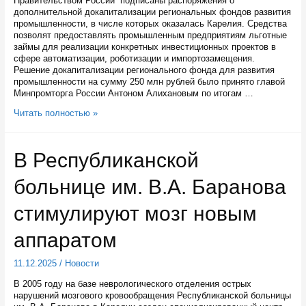
Правительством России подписаны распоряжения о
дополнительной докапитализации региональных фондов развития
промышленности, в числе которых оказалась Карелия. Средства
позволят предоставлять промышленным предприятиям льготные
займы для реализации конкретных инвестиционных проектов в
сфере автоматизации, роботизации и импортозамещения.
Решение докапитализации регионального фонда для развития
промышленности на сумму 250 млн рублей было принято главой
Минпромторга России Антоном Алихановым по итогам …
Фонд
Читать полностью »
развития
Карелии
получит
В Республиканской
дополнительно
250
больнице им. В.А. Баранова
миллионов
рублей
на
стимулируют мозг новым
докапитализацию
аппаратом
11.12.2025
/
Новости
В 2005 году на базе неврологического отделения острых
нарушений мозгового кровообращения Республиканской больницы