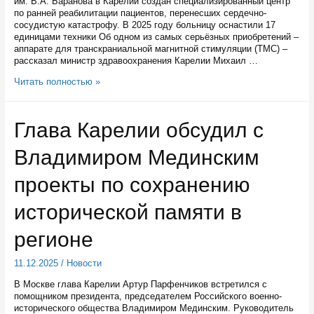
им. В.А. Баранова в Карелии создан специализированный центр
по ранней реабилитации пациентов, перенесших сердечно-
сосудистую катастрофу. В 2025 году больницу оснастили 17
единицами техники Об одном из самых серьёзных приобретений –
аппарате для транскраниальной магнитной стимуляции (ТМС) –
рассказал министр здравоохранения Карелии Михаил …
В
Читать полностью »
Республиканской
больнице
им.
Глава Карелии обсудил с
В.А.
Баранова
Владимиром Мединским
стимулируют
мозг
новым
проекты по сохранению
аппаратом
исторической памяти в
регионе
11.12.2025
/
Новости
В Москве глава Карелии Артур Парфенчиков встретился с
помощником президента, председателем Российского военно-
исторического общества Владимиром Мединским. Руководитель