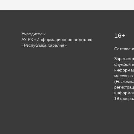
Учредитель:
16+
АУ РК «Информационное агентство
«Республика Карелия»
Сетевое 
Зарегист
службой п
информац
массовых
(Роскомна
регистрац
информац
19 феврал