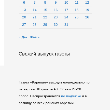
6
7
8
9
10
11
12
13
14
15
16
17
18
19
20
21
22
23
24
25
26
27
28
29
30
31
« Дек
Фев »
Свежий выпуск газеты
Газета «Карелия» выходит еженедельно по
четвергам. Формат – A3. Объем 24-28
полос. Распространяется
по подписке
и в
розницу во всех районах Карелии.