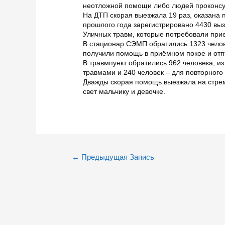
неотложной помощи либо людей проконсу
На ДТП скорая выезжала 19 раз, оказана
прошлого года зарегистрировано 4430 вы
Уличных травм, которые потребовали при
В стационар СЭМП обратились 1323 челове
получили помощь в приёмном покое и отп
В травмпункт обратились 962 человека, из
травмами и 240 человек – для повторного
Дважды скорая помощь выезжала на стре
свет мальчику и девочке.
Навигация
←
Предыдущая Запись
по
записям