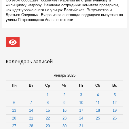
Об этом сообщает Госкомитет Карелии по строительному и
жилищному надзору. Накануне сотрудники комитета проверили,
как идет уборка снега на улицах Балтийская, Энтузиастов и
Братьев Озеровых. Вчера из-за снегопада подрядчик выпустил на
улицы Петрозаводска больше техники.
Календарь записей
Январь 2025
Пн
Вт
Ср
Чт
Пт
Сб
Вс
1
2
3
4
5
6
7
8
9
10
11
12
13
14
15
16
17
18
19
20
21
22
23
24
25
26
27
28
29
30
31