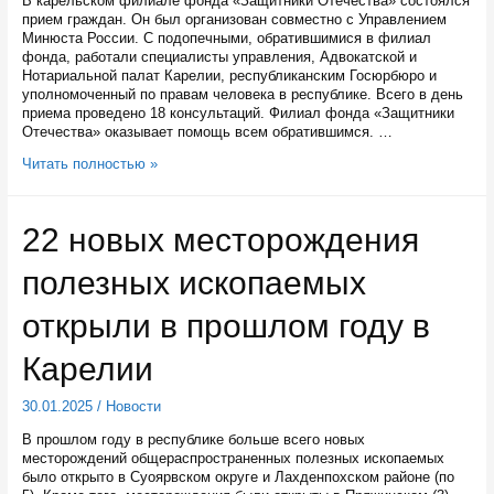
В карельском филиале фонда «Защитники Отечества» состоялся
прием граждан. Он был организован совместно с Управлением
Минюста России. С подопечными, обратившимися в филиал
фонда, работали специалисты управления, Адвокатской и
Нотариальной палат Карелии, республиканским Госюрбюро и
уполномоченный по правам человека в республике. Всего в день
приема проведено 18 консультаций. Филиал фонда «Защитники
Отечества» оказывает помощь всем обратившимся. …
18
Читать полностью »
консультаций
провели
для
22 новых месторождения
подопечных
филиала
полезных ископаемых
фонда
«Защитники
Отечества
открыли в прошлом году в
Карелии
30.01.2025
/
Новости
В прошлом году в республике больше всего новых
месторождений общераспространенных полезных ископаемых
было открыто в Суоярвском округе и Лахденпохском районе (по