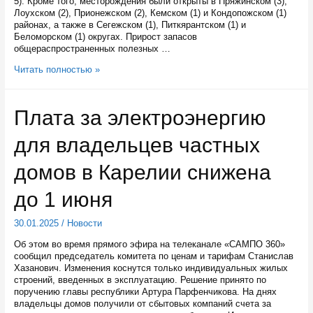
5). Кроме того, месторождения были открыты в Пряжинском (3),
Лоухском (2), Прионежском (2), Кемском (1) и Кондопожском (1)
районах, а также в Сегежском (1), Питкярантском (1) и
Беломорском (1) округах. Прирост запасов
общераспространенных полезных …
22
Читать полностью »
новых
месторождения
полезных
Плата за электроэнергию
ископаемых
открыли
для владельцев частных
в
прошлом
году
домов в Карелии снижена
в
Карелии
до 1 июня
30.01.2025
/
Новости
Об этом во время прямого эфира на телеканале «САМПО 360»
сообщил председатель комитета по ценам и тарифам Станислав
Хазанович. Изменения коснутся только индивидуальных жилых
строений, введенных в эксплуатацию. Решение принято по
поручению главы республики Артура Парфенчикова. На днях
владельцы домов получили от сбытовых компаний счета за