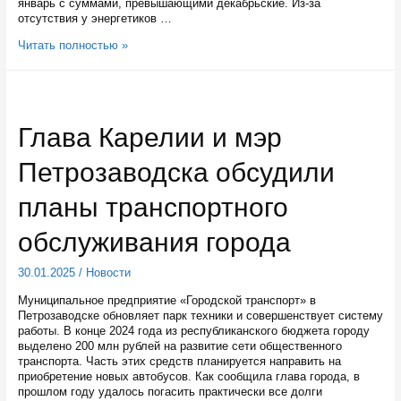
январь с суммами, превышающими декабрьские. Из-за
отсутствия у энергетиков …
Плата
Читать полностью »
за
электроэнергию
для
владельцев
частных
Глава Карелии и мэр
домов
в
Петрозаводска обсудили
Карелии
снижена
до
планы транспортного
1
июня
обслуживания города
30.01.2025
/
Новости
Муниципальное предприятие «Городской транспорт» в
Петрозаводске обновляет парк техники и совершенствует систему
работы. В конце 2024 года из республиканского бюджета городу
выделено 200 млн рублей на развитие сети общественного
транспорта. Часть этих средств планируется направить на
приобретение новых автобусов. Как сообщила глава города, в
прошлом году удалось погасить практически все долги