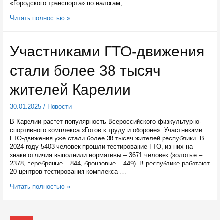
«Городского транспорта» по налогам, …
Глава
Читать полностью »
Карелии
и
мэр
Участниками ГТО-движения
Петрозаводска
обсудили
стали более 38 тысяч
планы
транспортного
обслуживания
жителей Карелии
города
30.01.2025
/
Новости
В Карелии растет популярность Всероссийского физкультурно-
спортивного комплекса «Готов к труду и обороне». Участниками
ГТО-движения уже стали более 38 тысяч жителей республики. В
2024 году 5403 человек прошли тестирование ГТО, из них на
знаки отличия выполнили нормативы – 3671 человек (золотые –
2378, серебряные – 844, бронзовые – 449). В республике работают
20 центров тестирования комплекса …
Участниками
Читать полностью »
ГТО-
движения
стали
более