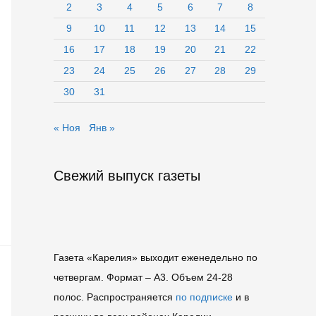
2
3
4
5
6
7
8
9
10
11
12
13
14
15
16
17
18
19
20
21
22
23
24
25
26
27
28
29
30
31
« Ноя
Янв »
Свежий выпуск газеты
Газета «Карелия» выходит еженедельно по
четвергам. Формат – A3. Объем 24-28
полос. Распространяется
по подписке
и в