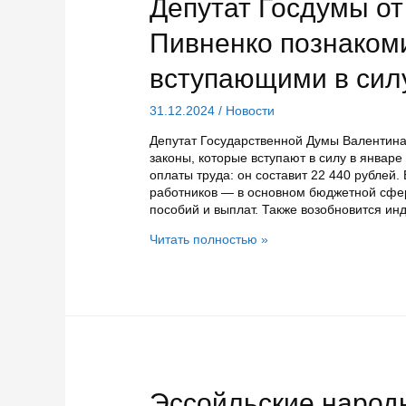
Депутат Госдумы о
Пивненко познакоми
вступающими в сил
31.12.2024
/
Новости
Депутат Государственной Думы Валентина
законы, которые вступают в силу в январ
оплаты труда: он составит 22 440 рублей.
работников — в основном бюджетной сфер
пособий и выплат. Также возобновится ин
Депутат
Читать полностью »
Госдумы
от
Карелии
Валентина
Пивненко
познакомила
с
законами,
вступающими
Эссойльские народ