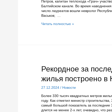
Петров, капитан теплохода «Грач» участв
Балтийском канале. Во время наводнения 
число лауреатов вошли невролог Республ
Васьков; …
Человека
Читать полностью »
и
лауреатов
2024
года
чествовали
в
Карелии
Рекордное за после
жилья построено в 
27.12.2024
/
Новости
Более 330 тысяч квадратных метров жиль
году. Как отметил министр строительства,
самый большой показатель за последние 3
длится не менее 2-х лет, очевидно, что р