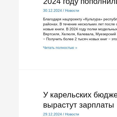
2024 году пополнил
30.12.2024
/
Новости
Благодаря нацпроекту «Культура» респуб
районах. В течение нескольких лет посл
новые книги. В 2024 году полки модельны
Вяртсиля, Хелюля, Калевала, Муезерский 
− Получить более 2 тысяч новых книг − эт
Полки
Читать полностью »
модельных
библиотек
в
Карелии
в
2024
году
пополнились
на
У карельских бюдже
9
505
вырастут зарплаты
новых
книг
29.12.2024
/
Новости