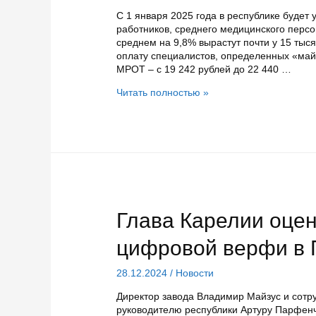
С 1 января 2025 года в республике будет 
работников, среднего медицинского персо
среднем на 9,8% вырастут почти у 15 тыс
оплату специалистов, определенных «май
МРОТ – с 19 242 рублей до 22 440 …
У
Читать полностью »
карельских
бюджетников
в
2025
году
вырастут
зарплаты
Глава Карелии оцен
цифровой верфи в 
28.12.2024
/
Новости
Директор завода Владимир Майзус и сотр
руководителю республики Артуру Парфенч