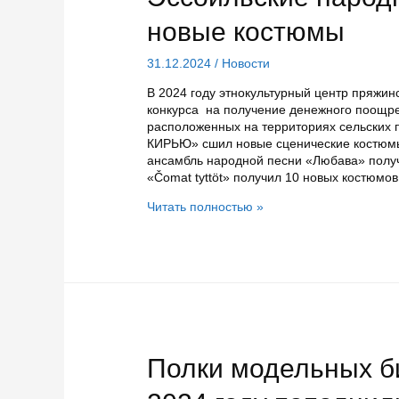
в
силу
новые костюмы
в
январе
31.12.2024
/
Новости
В 2024 году этнокультурный центр пряжи
конкурса на получение денежного поощр
расположенных на территориях сельских
КИРЬЮ» сшил новые сценические костюмы 
ансамбль народной песни «Любава» получ
«Čomat tyttöt» получил 10 новых костюмо
Эссойльские
Читать полностью »
народные
коллективы
получили
новые
костюмы
Полки модельных б