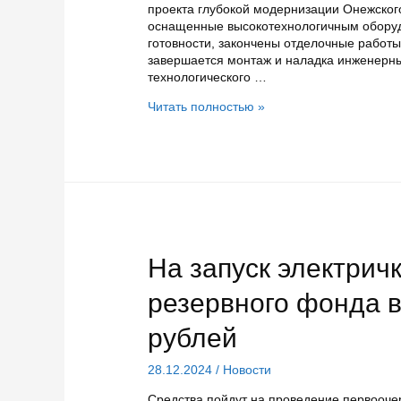
проекта глубокой модернизации Онежског
оснащенные высокотехнологичным оборуд
готовности, закончены отделочные работы
завершается монтаж и наладка инженерн
технологического …
Глава
Читать полностью »
Карелии
оценил
степень
готовности
цифровой
верфи
в
Петрозаводске
к
На запуск электрич
открытию
резервного фонда 
рублей
28.12.2024
/
Новости
Средства пойдут на проведение первоочер