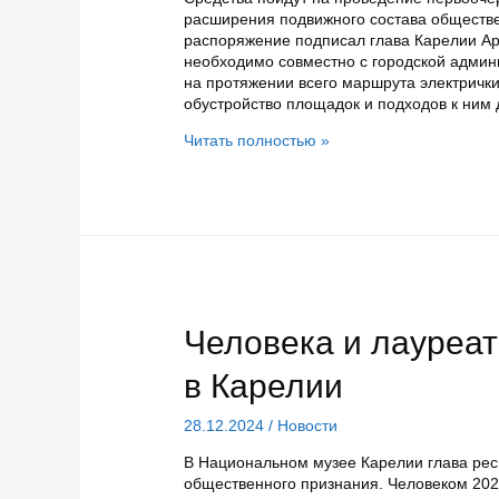
расширения подвижного состава обществ
распоряжение подписал глава Карелии А
необходимо совместно с городской админ
на протяжении всего маршрута электричк
обустройство площадок и подходов к ним 
На
Читать полностью »
запуск
электрички
в
Петрозаводске
из
резервного
фонда
выделили
200
Человека и лауреат
миллионов
рублей
в Карелии
28.12.2024
/
Новости
В Национальном музее Карелии глава рес
общественного признания. Человеком 202