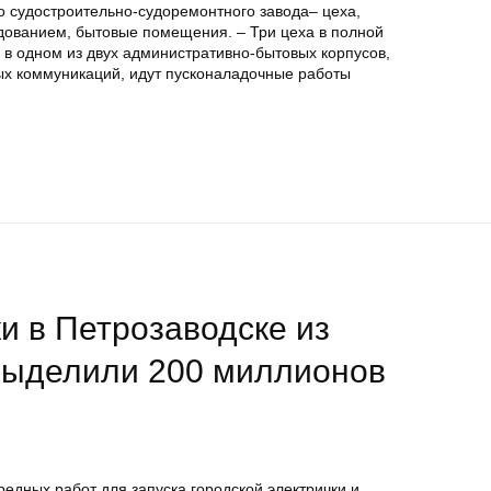
о судостроительно-судоремонтного завода– цеха,
ованием, бытовые помещения. – Три цеха в полной
 в одном из двух административно-бытовых корпусов,
ых коммуникаций, идут пусконаладочные работы
ки в Петрозаводске из
выделили 200 миллионов
едных работ для запуска городской электрички и