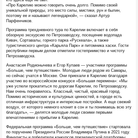
«Про Карелию можно говорить очень долго. Помимо своей
уникальной природы, это место силы, мистики, рун и былин,
поэтому ее и называют легендарной», — сказал Артур
Парфенчиков.
Программа трехдневного тура по Карелии включает в себя
обзорную экскурсию по Петрозаводску, посещение водопада
Кивач, Сортавалы, горного парка «Рускеала», а также
туристического центра «Карьяла Парк» и питомника хаски. Гости
республики первым делом отметили гостеприимство и чистоту
Петрозаводска.
Анастасия Родионычева и Егор Купаев — участники программы
«Больше, чем путешествие». Молодые люди родом из Самары,
но сейчас учатся в Москве. Они приехали в Карелию благодаря
участию во всероссийском конкурсе «Большая перемена»: «Мы
уже успели прокатиться по дорогам Карелии, по Петрозаводску.
Нам очень понравилось. Классный, чистый, красивый город.
Помимо исторических и культурных ценностей, в городе есть
отличная инфраструктура и интересные постройки. А еще свежий
воздух, от которого немного клонит в сон и ты понимаешь всю эту
благодать», — делятся молодые люди своими первыми
впечатлениями о прибытии в Карелию.
Федеральная программа «Больше, чем путешествие» стартовала
по поручению Президента России Владимира Путина в 2021 году.
Финалисты и победители конкурсов президентской платформы