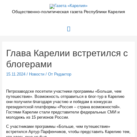
Перейти
к
Общественно-политическая газета Республики Карелия
содержимому
Главное
меню
Глава Карелии встретился с
блогерами
15.11.2024
/
Новости
/ От
Редактор
Петрозаводске посетили участники программы «Больше, чем
путешествие». Возможность отправиться в блог-тур в Карелию
они получили благодаря участию и победам в конкурсах
президентской платформы «Россия – страна возможностей».
Гостями Карелии стали представители федеральных СМИ и
молодежь из 15 регионов России.
С участниками программы «Больше, чем путешествие»
встретился Артур Парфенчиков, чтобы представить Карелию тем,
кто здесь еще не был.