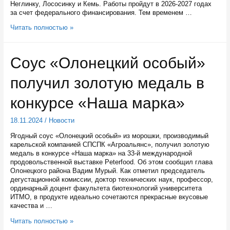
Неглинку, Лососинку и Кемь. Работы пройдут в 2026-2027 годах
за счет федерального финансирования. Тем временем …
Подрядчик
Читать полностью »
завершил
работы
на
Соус «Олонецкий особый»
реке
Вилге
получил золотую медаль в
конкурсе «Наша марка»
18.11.2024
/
Новости
Ягодный соус «Олонецкий особый» из морошки, производимый
карельской компанией СПСПК «Агроальянс», получил золотую
медаль в конкурсе «Наша марка» на 33-й международной
продовольственной выставке Peterfood. Об этом сообщил глава
Олонецкого района Вадим Мурый. Как отметил председатель
дегустационной комиссии, доктор технических наук, профессор,
ординарный доцент факультета биотехнологий университета
ИТМО, в продукте идеально сочетаются прекрасные вкусовые
качества и …
Соус
Читать полностью »
«Олонецкий