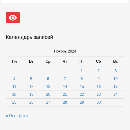
особый»
получил
золотую
медаль
в
конкурсе
«Наша
Календарь записей
марка»
Ноябрь 2024
Пн
Вт
Ср
Чт
Пт
Сб
Вс
1
2
3
4
5
6
7
8
9
10
11
12
13
14
15
16
17
18
19
20
21
22
23
24
25
26
27
28
29
30
« Окт
Дек »