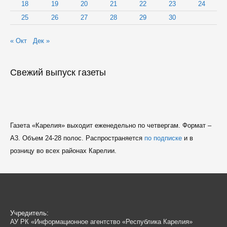
18
19
20
21
22
23
24
25
26
27
28
29
30
« Окт
Дек »
Свежий выпуск газеты
Газета «Карелия» выходит еженедельно по четвергам. Формат –
A3. Объем 24-28 полос. Распространяется
по подписке
и в
розницу во всех районах Карелии.
Учредитель:
АУ РК «Информационное агентство «Республика Карелия»