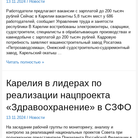
13.11.2024
/
Новости
Работодатели предлагают вакансии с зарплатой до 200 тысяч
рублей Сейчас в Карелии вакантны 5,8 тысяч мест у 686
работодателей, сообщает Управление труда и занятости
республики В Карелии востребованы электромонтеры, сварщики,
судостроители, специалисты в обрабатывающих производствах и
камнедобыче с зарплатой до 200 тысяч рублей. Кадровую
потребность заявляют машиностроительный завод Росатома
«Петрозаводскмаш», Онежский судостроительно-судоремонтный
завод, Карельский окатыш …
Жителям
Читать полностью »
Карелии
предлагают
вакансии
Карелия в лидерах по
с
зарплатой
реализации нацпроекта
до
200
тысяч
«Здравоохранение» в СЗФО
рублей
13.11.2024
/
Новости
На заседании рабочей группы по мониторингу, анализу и
контролю за реализацией национальных проектов Совета при
полномочном представителе Президента Российской Федерации в