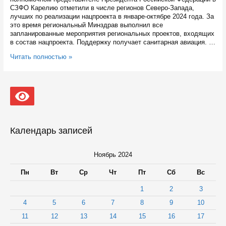
СЗФО Карелию отметили в числе регионов Северо-Запада,
лучших по реализации нацпроекта в январе-октябре 2024 года. За
это время региональный Минздрав выполнил все
запланированные мероприятия региональных проектов, входящих
в состав нацпроекта. Поддержку получает санитарная авиация. …
Карелия
Читать полностью »
в
лидерах
по
реализации
нацпроекта
«Здравоохранение»
в
СЗФО
Календарь записей
Ноябрь 2024
Пн
Вт
Ср
Чт
Пт
Сб
Вс
1
2
3
4
5
6
7
8
9
10
11
12
13
14
15
16
17