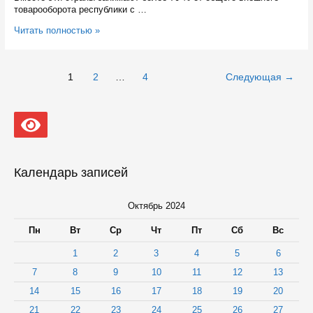
товарооборота республики с …
Глава
Читать полностью »
Карелии
представил
инвестиционный
Навигация
1
2
…
4
Следующая
→
потенциал
по
региона
записям
на
бизнес-
форуме
в
Узбекистане
Календарь записей
Октябрь 2024
Пн
Вт
Ср
Чт
Пт
Сб
Вс
1
2
3
4
5
6
7
8
9
10
11
12
13
14
15
16
17
18
19
20
21
22
23
24
25
26
27