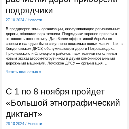
подрядчики
27.10.2024
/
Новости
В преддверии зимы организации, обслуживающие региональные
дороги, обновили парк техники. Подрядчики заранее привели в
готовность всю технику. Для более эффективной борьбы со
снегом и наледью было закуплено несколько новых машин. Так, в
Кондопожском ДРСУ, обслуживающем дороги Петрозаводска,
Прионежского и Олонецкого районов, парк техники пополнился
новым экскаватором-погрузчиком и двумя комбинированными
дорожными машинами. Лоухское ДРСУ — организация, …
Новую
Читать полностью »
технику
для
расчистки
С 1 по 8 ноября пройдет
дорог
приобрели
«Большой этнографический
подрядчики
диктант»
26.10.2024
/
Новости