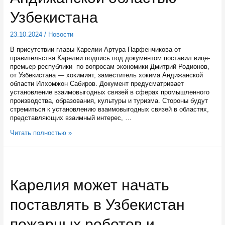
Узбекистана
23.10.2024
/
Новости
В присутствии главы Карелии Артура Парфенчикова от
правительства Карелии подпись под документом поставил вице-
премьер республики по вопросам экономики Дмитрий Родионов,
от Узбекистана — хокимият, заместитель хокима Андижанской
области Илхомжон Сабиров. Документ предусматривает
установление взаимовыгодных связей в сферах промышленного
производства, образования, культуры и туризма. Стороны будут
стремиться к установлению взаимовыгодных связей в областях,
представляющих взаимный интерес, …
Карелия
Читать полностью »
подписала
меморандум
о
сотрудничестве
с
Карелия может начать
Андижанской
областью
поставлять в Узбекистан
Узбекистана
пожарных роботов и