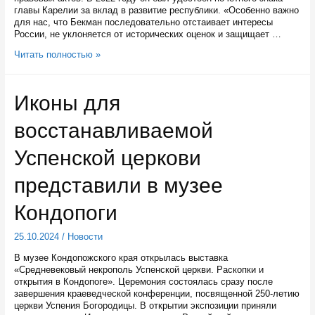
главы Карелии за вклад в развитие республики. «Особенно важно
для нас, что Бекман последовательно отстаивает интересы
России, не уклоняется от исторических оценок и защищает …
Финский
Читать полностью »
историк,
правозащитник
и
Иконы для
общественник
получил
восстанавливаемой
гражданство
России
Успенской церкови
представили в музее
Кондопоги
25.10.2024
/
Новости
В музее Кондопожского края открылась выставка
«Средневековый некрополь Успенской церкви. Раскопки и
открытия в Кондопоге». Церемония состоялась сразу после
завершения краеведческой конференции, посвященной 250-летию
церкви Успения Богородицы. В открытии экспозиции приняли