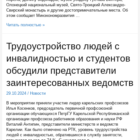
Олонецкий национальный музей, Свято-Троицкий Александро-
Свирский монастырь и другие достопримечательные места. Об
этом сообщает Минэкономразвития …
Национальный
Читать полностью »
межрегиональный
турмаршрут
«Энергия
Трудоустройство людей с
Ладоги»
проходит
инвалидностью и студентов
через
Карелию
обсудили представители
заинтересованных ведомств
29.10.2024
/
Новости
В мероприятии приняли участие лидер карельских профсоюзов
Илья Косенков, председатель первичной профсоюзной
организации обучающихся ПетрГУ Карельской Республиканской
организации профсоюза работников образования и науки РФ
Виталий Антипин, представители министерств и ведомств
Карелии. Как было отмечено на РТК, уровень трудоустройства
людей с инвалидностью, обратившихся в службу занятости,