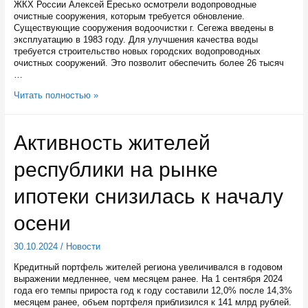
ЖКХ России Алексей Ересько осмотрели водопроводные
очистные сооружения, которым требуется обновление.
Существующие сооружения водоочистки г. Сегежа введены в
эксплуатацию в 1983 году. Для улучшения качества воды
требуется строительство новых городских водопроводных
очистных сооружений. Это позволит обеспечить более 26 тысяч
…
Перспективы
Читать полностью »
реконструкции
водоочистных
сооружений
Активность жителей
Сегежи
обсудили
республики на рынке
Артур
Парфенчиков
и
ипотеки снизилась к началу
Алексей
Ересько
осени
30.10.2024
/
Новости
Кредитный портфель жителей региона увеличивался в годовом
выражении медленнее, чем месяцем ранее. На 1 сентября 2024
года его темпы прироста год к году составили 12,0% после 14,3%
месяцем ранее, объем портфеля приблизился к 141 млрд рублей.