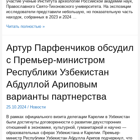
участие ученые Института археологии Российской академии наук,
Православного Свято-Тихоновского университета. На экспозиции
исследователи представили небольшую, но показательную часть
находок, собранных в 2023 и 2024 …
Иконы
Читать полностью »
для
восстанавливаемой
Успенской
Артур Парфенчиков обсудил
церкови
представили
с Премьер-министром
в
музее
Кондопоги
Республики Узбекистан
Абдуллой Ариповым
варианты партнерства
25.10.2024
/
Новости
В рамках официального визита делегации Карелии в Узбекистан
были достигнуты договоренности о развитии двухсторонних
отношений в экономике, культурной, гуманитарной и научно —
образовательных сферах Узбекистана и Карелии. Премьер-
министр Республики Узбекистан Абдулла Арипов подчеркнул, что