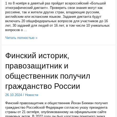
1 по 8 ноября в девятый раз пройдет всероссийский «Большой
этнографический диктант». Проверить свои знания могут как
россияне, так и жители других стран, владеющие русским,
английским или испанским языком. Задания диктанта будут
включать 20 общефедеральных вопросов для участников до 16
лет, 30 заданий для людей от 16 лет, в том числе 10 уникальных
вопросов о …
С
Читать полностью »
1
по
8
Финский историк,
ноября
пройдет
правозащитник и
«Большой
этнографический
диктант»
общественник получил
гражданство России
26.10.2024
/
Новости
Финский правозащитник и общественник Йохан Бекман получил
гражданство Российской Федерации согласно указу президента
страны от 21 октября, опубликованному на официальном сайте
правовых актов. В 2022 году он был удостоен почетного знака