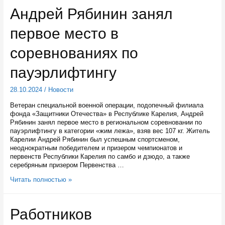
в
Андрей Рябинин занял
северных
районах
первое место в
закроют
навигацию
с
соревнованиях по
3
ноября
пауэрлифтингу
28.10.2024
/
Новости
Ветеран специальной военной операции, подопечный филиала
фонда «Защитники Отечества» в Республике Карелия, Андрей
Рябинин занял первое место в региональном соревновании по
пауэрлифтингу в категории «жим лежа», взяв вес 107 кг. Житель
Карелии Андрей Рябинин был успешным спортсменом,
неоднократным победителем и призером чемпионатов и
первенств Республики Карелия по самбо и дзюдо, а также
серебряным призером Первенства …
Андрей
Читать полностью »
Рябинин
занял
первое
Работников
место
в