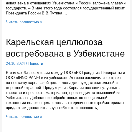
новая веха в отношениях Узбекистана и России заложена главами
государств. – В мае этого года состоялся государственный визит
Президента России В.В.Путина …
Артур
Читать полностью »
Парфенчиков
обсудил
с
Карельская целлюлоза
Премьер-
министром
востребована в Узбекистане
Республики
Узбекистан
Абдуллой
24.10.2024
/
Новости
Ариповым
варианты
В рамках бизнес-миссии между ООО «РК-Гранд» из Питкяранты и
партнерства
ООО «INNO-PANEL» из узбекского Ангрена заключили контракт
на поставку карельской целлюлозы для нужд строительной и
дорожной отраслей. Продукция из Карелии позволит улучшить
качество и прочность материалов, производимых компанией из
Узбекистана. Добавление обработанных по специальной
технологии волокон целлюлозы в традиционные стройматериалы
придает им дополнительную гибкость и прочность, …
Карельская
Читать полностью »
целлюлоза
востребована
в