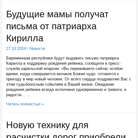
«Карельское»
наградили
Будущие мамы получат
золотой
медалью
письма от патриарха
на
российской
агропромышленной
Кирилла
выставке
27.10.2024
/
Новости
Беременным республики будут выдавать письмо патриарха
Кирилла в поддержку рождения ребенка, сообщили в пресс-
службе карельской епархии. «Вы переживаете сейчас особое
время, когда совершается великое Божие чудо: готовится к
приходу в мир новый человек. От всего сердца поздравляю Вас с
этим судьбоносным событием в Вашей жизни. Ожидание
рождения ребенка всегда исполнено одновременно и тревоги, и
радости… …
Будущие
Читать полностью »
мамы
получат
письма
Новую технику для
от
патриарха
расчистки дорог приобрели
Кирилла