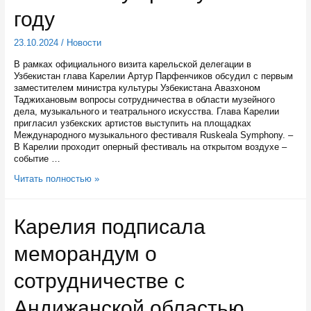
году
23.10.2024
/
Новости
В рамках официального визита карельской делегации в
Узбекистан глава Карелии Артур Парфенчиков обсудил с первым
заместителем министра культуры Узбекистана Авазхоном
Таджихановым вопросы сотрудничества в области музейного
дела, музыкального и театрального искусства. Глава Карелии
пригласил узбекских артистов выступить на площадках
Международного музыкального фестиваля Ruskeala Symphony. –
В Карелии проходит оперный фестиваль на открытом воздухе –
событие …
Узбекских
Читать полностью »
артистов
пригласили
на
Карелия подписала
фестиваль
Ruskeala
меморандум о
Symphony
в
2025
сотрудничестве с
году
Андижанской областью