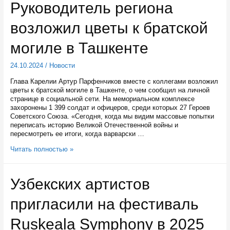
Руководитель региона
Узбекистане
возложил цветы к братской
могиле в Ташкенте
24.10.2024
/
Новости
Глава Карелии Артур Парфенчиков вместе с коллегами возложил
цветы к братской могиле в Ташкенте, о чем сообщил на личной
странице в социальной сети. На мемориальном комплексе
захоронены 1 399 солдат и офицеров, среди которых 27 Героев
Советского Союза. «Сегодня, когда мы видим массовые попытки
переписать историю Великой Отечественной войны и
пересмотреть ее итоги, когда варварски …
Руководитель
Читать полностью »
региона
возложил
цветы
Узбекских артистов
к
братской
пригласили на фестиваль
могиле
в
Ташкенте
Ruskeala Symphony в 2025