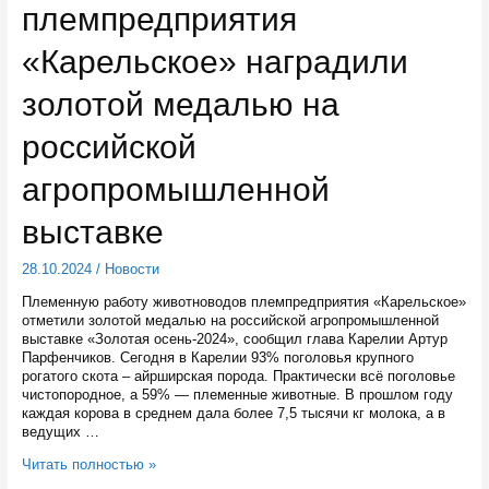
племпредприятия
соревнованиях
по
пауэрлифтингу
«Карельское» наградили
золотой медалью на
российской
агропромышленной
выставке
28.10.2024
/
Новости
Племенную работу животноводов племпредприятия «Карельское»
отметили золотой медалью на российской агропромышленной
выставке «Золотая осень-2024», сообщил глава Карелии Артур
Парфенчиков. Сегодня в Карелии 93% поголовья крупного
рогатого скота – айрширская порода. Практически всё поголовье
чистопородное, а 59% — племенные животные. В прошлом году
каждая корова в среднем дала более 7,5 тысячи кг молока, а в
ведущих …
Работников
Читать полностью »
племпредприятия