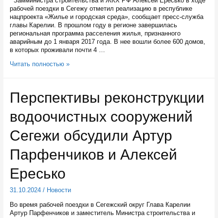
Замминистра строительства и ЖКХ РФ Алексей Ересько в ходе
рабочей поездки в Сегежу отметил реализацию в республике
нацпроекта «Жилье и городская среда», сообщает пресс-служба
главы Карелии. В прошлом году в регионе завершилась
региональная программа расселения жилья, признанного
аварийным до 1 января 2017 года. В нее вошли более 600 домов,
в которых проживали почти 4 …
Карелию
Читать полностью »
за
темпы
расселения
Перспективы реконструкции
аварийного
жилья
водоочистных сооружений
похвалил
Замглавы
Минстроя
Сегежи обсудили Артур
РФ
Парфенчиков и Алексей
Ересько
31.10.2024
/
Новости
Во время рабочей поездки в Сегежский округ Глава Карелии
Артур Парфенчиков и заместитель Министра строительства и