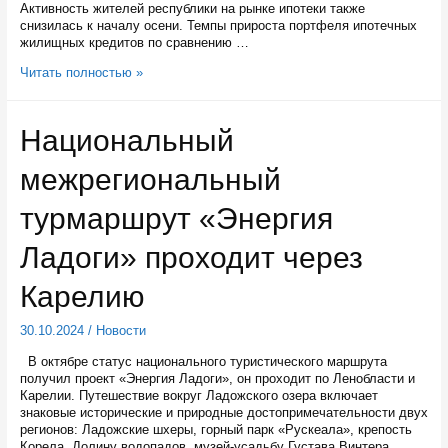
Активность жителей республики на рынке ипотеки также
снизилась к началу осени. Темпы прироста портфеля ипотечных
жилищных кредитов по сравнению …
Активность
Читать полностью »
жителей
республики
на
Национальный
рынке
ипотеки
межрегиональный
снизилась
к
началу
турмаршрут «Энергия
осени
Ладоги» проходит через
Карелию
30.10.2024
/
Новости
В октябре статус национального туристического маршрута
получил проект «Энергия Ладоги», он проходит по Ленобласти и
Карелии. Путешествие вокруг Ладожского озера включает
знаковые исторические и природные достопримечательности двух
регионов: Ладожские шхеры, горный парк «Рускеала», крепость
Корела, Долину водопадов, музей-усадьбу Густава Винтера,