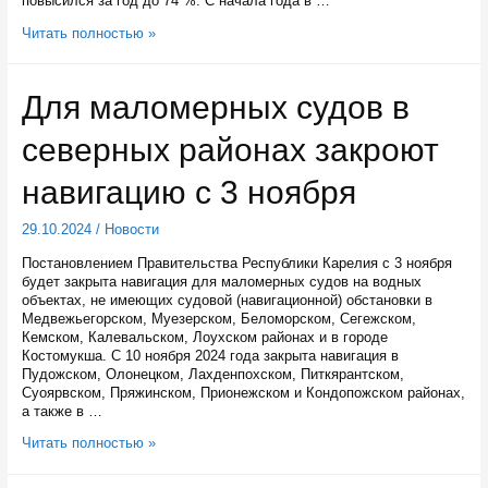
повысился за год до 74 %. С начала года в …
Трудоустройство
Читать полностью »
людей
с
инвалидностью
Для маломерных судов в
и
студентов
северных районах закроют
обсудили
представители
заинтересованных
навигацию с 3 ноября
ведомств
29.10.2024
/
Новости
Постановлением Правительства Республики Карелия с 3 ноября
будет закрыта навигация для маломерных судов на водных
объектах, не имеющих судовой (навигационной) обстановки в
Медвежьегорском, Муезерском, Беломорском, Сегежском,
Кемском, Калевальском, Лоухском районах и в городе
Костомукша. С 10 ноября 2024 года закрыта навигация в
Пудожском, Олонецком, Лахденпохском, Питкярантском,
Суоярвском, Пряжинском, Прионежском и Кондопожском районах,
а также в …
Для
Читать полностью »
маломерных
судов