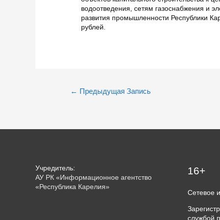
водоотведения, сетям газоснабжения и эл
развития промышленности Республики Кар
рублей.
Навигация
←
Предыдущая Запись
по
записям
Учредитель:
16+
АУ РК «Информационное агентство
«Республика Карелия»
Сетевое 
Зарегист
службой п