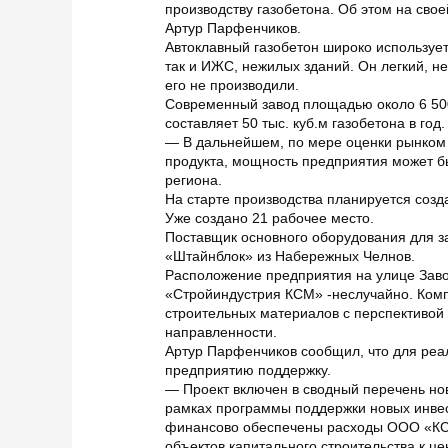
производству газобетона. Об этом на сво
Артур Парфенчиков.
Автоклавный газобетон широко использует
так и ИЖС, нежилых зданий. Он легкий, н
его не производили.
Современный завод площадью около 6 500 к
составляет 50 тыс. куб.м газобетона в год.
— В дальнейшем, по мере оценки рынком 
продукта, мощность предприятия может бы
региона.
На старте производства планируется соз
Уже создано 21 рабочее место.
Поставщик основного оборудования для за
«Штайнблок» из Набережных Челнов.
Расположение предприятия на улице Зав
«Стройиндустрия КСМ» -неслучайно. Ком
строительных материалов с перспективой
направленности.
Артур Парфенчиков сообщил, что для реа
предприятию поддержку.
— Проект включен в сводный перечень но
рамках программы поддержки новых инвес
финансово обеспечены расходы ООО «КС
объектов капитального строительства к 