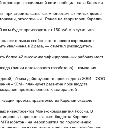
ей странице в социальной сети сообщил глава Карелии
ся при строительстве как многоэтажных жилых домов,
егорючий, экологичный . Ранее на территории Карелии
в.м будет производить от 150 куб.м в сутки, что
положительных свойств этого нового карельского
ть увеличена в 2 раза, — отметил руководитель
дать более 42 высококвалифицированных рабочих мест.
вода (линии автоклавного газобетона) – компания
одской, вблизи действующего производства ЖБИ – ООО
пания «КСМ» планирует развитие производств
 создания промышленного кластера этой
лизации проекта правительство Карелии оказало
вых инвестроектов Минэкономразвития России. В
тиционных проектов за счет бюджета Карелии
М Газобетон» на мероприятия по подключению
централизованным системам холодного водоснабжения,