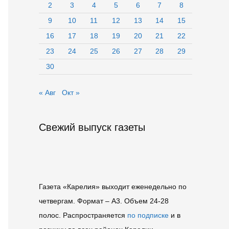
2
3
4
5
6
7
8
9
10
11
12
13
14
15
16
17
18
19
20
21
22
23
24
25
26
27
28
29
30
« Авг
Окт »
Свежий выпуск газеты
Газета «Карелия» выходит еженедельно по
четвергам. Формат – A3. Объем 24-28
полос. Распространяется
по подписке
и в