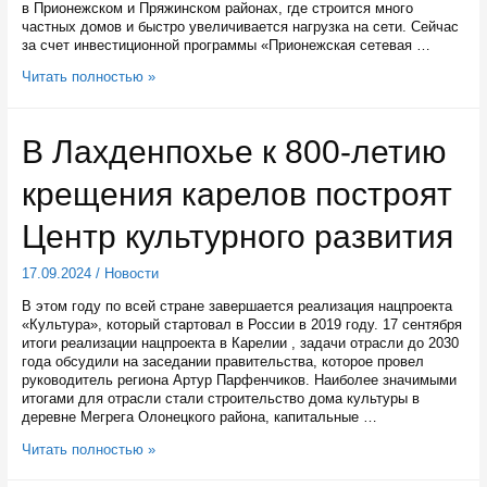
в Прионежском и Пряжинском районах, где строится много
частных домов и быстро увеличивается нагрузка на сети. Сейчас
за счет инвестиционной программы «Прионежская сетевая …
Отапливать
Читать полностью »
Карелию
будут
около
В Лахденпохье к 800-летию
300
котельных
крещения карелов построят
Центр культурного развития
17.09.2024
/
Новости
В этом году по всей стране завершается реализация нацпроекта
«Культура», который стартовал в России в 2019 году. 17 сентября
итоги реализации нацпроекта в Карелии , задачи отрасли до 2030
года обсудили на заседании правительства, которое провел
руководитель региона Артур Парфенчиков. Наиболее значимыми
итогами для отрасли стали строительство дома культуры в
деревне Мегрега Олонецкого района, капитальные …
В
Читать полностью »
Лахденпохье
к