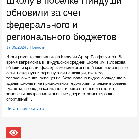
Школу в поселке Пиндуши
начал
работать
обновили за счет
деревообрабатывающий
завод
федерального и
регионального бюджетов
17.09.2024
/
Новости
Итоги ремонта оценил глава Карелии Артур Парфенчиков. Во
время капремонта в Пиндушской средней школе им. Г.Исакова
обновили кровли, фасад, заменили оконные блоки, инженерные
сети: пожарную и охранную сигнализации, систему
теплоснабжения, освещение. Установлено видеонаблюдение в
здании школы и на пришкольной территории, отремонтированы
туалеты, проведен капитальный ремонт полов и потолка,
заменены внутренние и внешние двери, отремонтирован
спортивный …
Школу
Читать полностью »
в
поселке
Пиндуши
обновили
за