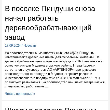
800-
В поселке Пиндуши снова
летию
крещения
начал работать
карелов
построят
Центр
деревообрабатывающий
культурного
развития
завод
17.09.2024
/
Новости
На производственных мощностях бывшего «ДОК Пиндуши»
изготавливают древесные плиты для мебельных компаний. На
деревообрабатывающем предприятии трудятся 163 человека – в
основном жители Медвежьегорского района. Глава Карелии
встретился с руководством АО «АРТЕНБОР», арендующего
производственные площади в Медвежьегорском районе и
инвестировавшего в предприятие свыше 150 млн рублей. – Мы
планируем развиваться, на производство начинают возвращаться
специалисты, работавшие …
В
Читать полностью »
поселке
Пиндуши
снова