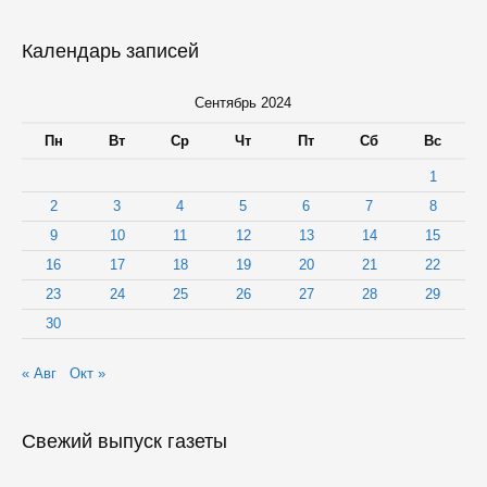
счет
федерального
и
Календарь записей
регионального
бюджетов
Сентябрь 2024
Пн
Вт
Ср
Чт
Пт
Сб
Вс
1
2
3
4
5
6
7
8
9
10
11
12
13
14
15
16
17
18
19
20
21
22
23
24
25
26
27
28
29
30
« Авг
Окт »
Свежий выпуск газеты