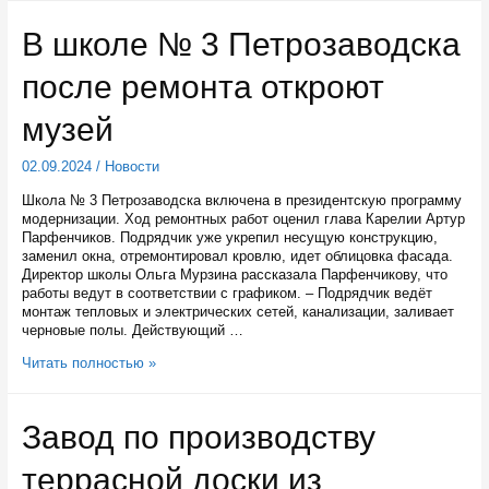
вместе
с
В школе № 3 Петрозаводска
олимпийской
чемпионкой
после ремонта откроют
по
биатлону
Анной
музей
Богалий
оценил
02.09.2024
/
Новости
новый
корпус
Школа № 3 Петрозаводска включена в президентскую программу
для
модернизации. Ход ремонтных работ оценил глава Карелии Артур
спортсменов
Парфенчиков. Подрядчик уже укрепил несущую конструкцию,
и
заменил окна, отремонтировал кровлю, идет облицовка фасада.
тренеров
Директор школы Ольга Мурзина рассказала Парфенчикову, что
на
работы ведут в соответствии с графиком. – Подрядчик ведёт
«Кургане»
монтаж тепловых и электрических сетей, канализации, заливает
черновые полы. Действующий …
В
Читать полностью »
школе
№
3
Завод по производству
Петрозаводска
после
террасной доски из
ремонта