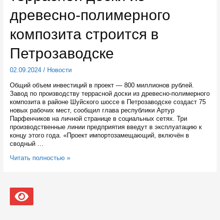
откроют
музей
древесно-полимерного
композита строится в
Петрозаводске
02.09.2024
/
Новости
Общий объем инвестиций в проект — 800 миллионов рублей.
Завод по производству террасной доски из древесно-полимерного
композита в районе Шуйского шоссе в Петрозаводске создаст 75
новых рабочих мест, сообщил глава республики Артур
Парфенчиков на личной странице в социальных сетях. Три
производственные линии предприятия введут в эксплуатацию к
концу этого года. «Проект импортозамещающий, включён в
сводный …
Завод
Читать полностью »
по
производству
террасной
доски
из
древесно-
полимерного