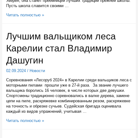
Уверен, она станет преемницей лучших традиций прежней школы.
Пусть школа славится своими …
Глава
Читать полностью »
Карелии
Артур
Парфенчиков
Лучшим вальщиком леса
открыл
новую
Карелии стал Владимир
школу
на
1100
Дашугин
мест
в
02.09.2024
/
Новости
Медвежьегорске
Соревнования «Лесоруб 2024» в Карелии среди вальщиков леса с
моторными пилами прошли уже в 27-й раза. За звание лучшего
вальщика боролись 16 человек, в числе которых две девушки.
Спортсмены традиционно соревновались в валке дерева, замене
цепи на пиле, раскряжевке комбинированным резом, раскряжевке
на точность и обрезке сучьев. Судейская бригада оценивала
каждый из видов упражнений, учитывая …
Лучшим
Читать полностью »
вальщиком
леса
Карелии