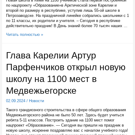
Новая школа в Кеми на 1200 учеников стала первой построенной
по нацпроекту «Образование»в Арктической зоне Карелии и
второй по размеру в республике, уступив лишь 55-ой школе в
Петрозаводске. На праздничной линейке собрались школьники с 1
по 11 классы, их родители и учителя. – Сегодня в республике
действительно праздник! В День знаний более 70 тысяч наших …
Глава
Читать полностью »
Карелии
открыл
вторую
Глава Карелии Артур
за
сегодняшний
Парфенчиков открыл новую
день
новую
школу
школу на 1100 мест в
—
на
Медвежьегорске
этот
раз
02.09.2024
/
Новости
в
Кеми
Такого грандиозного строительства в сфере общего образования
Медвежьегорского района не было 50 лет. Здесь будет учиться
ребята 5-11 классов. Построить здание на 1100 мест помог
нацпроект «Образование». — Сегодня вы пришли на праздник в
новую школу, искренне поздравляю вас с началом учебного года!