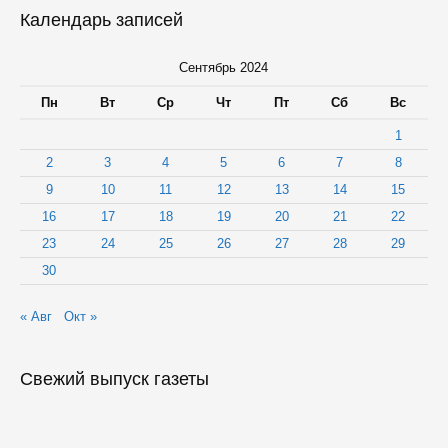
композита
Календарь записей
строится
в
Петрозаводске
Сентябрь 2024
Пн
Вт
Ср
Чт
Пт
Сб
Вс
1
2
3
4
5
6
7
8
9
10
11
12
13
14
15
16
17
18
19
20
21
22
23
24
25
26
27
28
29
30
« Авг
Окт »
Свежий выпуск газеты