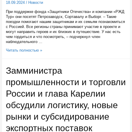
18.09.2024
/
Новости
При поддержке фонда «Защитники Отечества» и компании «РЖД
Тур» они посетят Петрозаводск, Сортавалу и Выборг. – Такие
поездки помогают нашим защитникам и их семьям познакомиться
с Россией. Все регионы страны принимают участие в проекте и
могут направить героев и их близких в путешествие. У нас есть
чем гордиться и что посмотреть, – подчеркнул член
наблюдательного …
Подопечные
Читать полностью »
фонда
«Защитники
Отечества»
Замминистра
и
их
промышленности и торговли
семьи
отправились
в
России и глава Карелии
путешествие
на
обсудили логистику, новые
поезде
по
рынки и субсидирование
Карелии
экспортных поставок