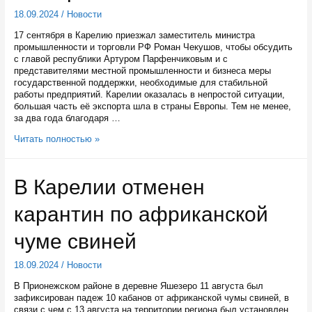
18.09.2024
/
Новости
17 сентября в Карелию приезжал заместитель министра
промышленности и торговли РФ Роман Чекушов, чтобы обсудить
с главой республики Артуром Парфенчиковым и с
представителями местной промышленности и бизнеса меры
государственной поддержки, необходимые для стабильной
работы предприятий. Карелии оказалась в непростой ситуации,
большая часть её экспорта шла в страны Европы. Тем не менее,
за два года благодаря …
Замминистра
Читать полностью »
промышленности
и
торговли
В Карелии отменен
России
и
карантин по африканской
глава
Карелии
обсудили
чуме свиней
логистику,
новые
18.09.2024
/
Новости
рынки
и
В Прионежском районе в деревне Яшезеро 11 августа был
субсидирование
зафиксирован падеж 10 кабанов от африканской чумы свиней, в
экспортных
связи с чем с 13 августа на территории региона был установлен