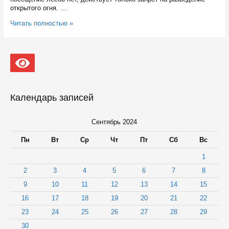
открытого огня. …
Режим
Читать полностью »
ограничения
пребывания
в
лесах
Карелии
продлен
до
22
Календарь записей
сентября
Сентябрь 2024
Пн
Вт
Ср
Чт
Пт
Сб
Вс
1
2
3
4
5
6
7
8
9
10
11
12
13
14
15
16
17
18
19
20
21
22
23
24
25
26
27
28
29
30