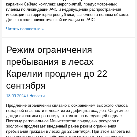
поставок
карантин Сейчас комплекс мероприятий, предусмотренных
планом по ликвидации АЧС и недопущению распространения
инфекции на территории республики, выполнен в полном объеме.
Для контроля эпизоотической ситуации по АЧС …
В
Читать полностью »
Карелии
отменен
карантин
Режим ограничения
по
африканской
пребывания в лесах
чуме
свиней
Карелии продлен до 22
сентября
18.09.2024
/
Новости
Продление ограничений связано с сохранением высокого класса
пожарной опасности в лесах из-за дефицита осадков. Ощутимые
дожди синоптики прогнозируют только на следующей неделе.
Поэтому региональное Министерство природных ресурсов и
экологии продлевает введенный ранее режим ограничения
пребывания граждан в лесах до 22 сентября. При этом запрета на
посещение лесов нет, действует только запрет на разведение