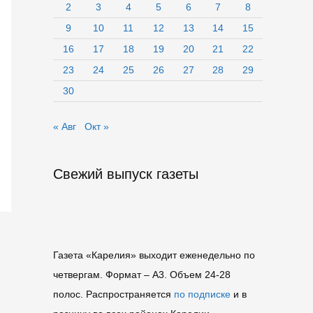
2
3
4
5
6
7
8
9
10
11
12
13
14
15
16
17
18
19
20
21
22
23
24
25
26
27
28
29
30
« Авг
Окт »
Свежий выпуск газеты
Газета «Карелия» выходит еженедельно по
четвергам. Формат – A3. Объем 24-28
полос. Распространяется
по подписке
и в