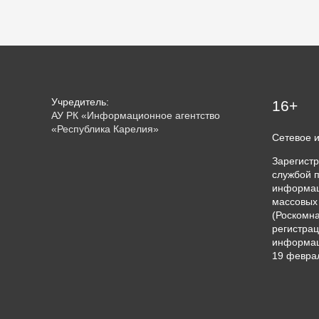
Учредитель:
16+
АУ РК «Информационное агентство
«Республика Карелия»
Сетевое 
Зарегист
службой п
информац
массовых
(Роскомна
регистрац
информац
19 феврал