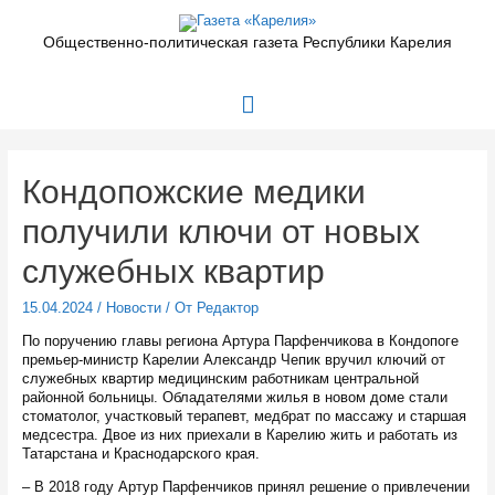
Перейти
к
Общественно-политическая газета Республики Карелия
содержимому
Главное
меню
Кондопожские медики
получили ключи от новых
служебных квартир
15.04.2024
/
Новости
/ От
Редактор
По поручению главы региона Артура Парфенчикова в Кондопоге
премьер-министр Карелии Александр Чепик вручил ключий от
служебных квартир медицинским работникам центральной
районной больницы. Обладателями жилья в новом доме стали
стоматолог, участковый терапевт, медбрат по массажу и старшая
медсестра. Двое из них приехали в Карелию жить и работать из
Татарстана и Краснодарского края.
– В 2018 году Артур Парфенчиков принял решение о привлечении