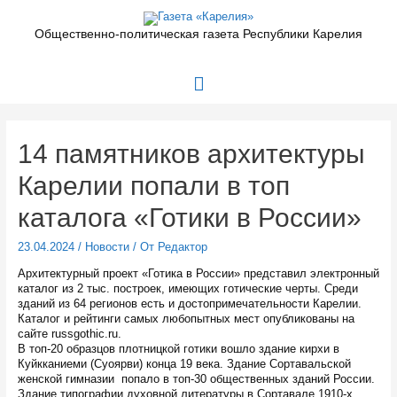
Перейти
к
Общественно-политическая газета Республики Карелия
содержимому
Главное
меню
14 памятников архитектуры
Карелии попали в топ
каталога «Готики в России»
23.04.2024
/
Новости
/ От
Редактор
Архитектурный проект «Готика в России» представил электронный
каталог из 2 тыс. построек, имеющих готические черты. Среди
зданий из 64 регионов есть и достопримечательности Карелии.
Каталог и рейтинги самых любопытных мест опубликованы на
сайте russgothic.ru.
В топ-20 образцов плотницкой готики вошло здание кирхи в
Куйкканиеми (Суоярви) конца 19 века. Здание Сортавальской
женской гимназии попало в топ-30 общественных зданий России.
Здание типографии духовной литературы в Сортавале 1910-х