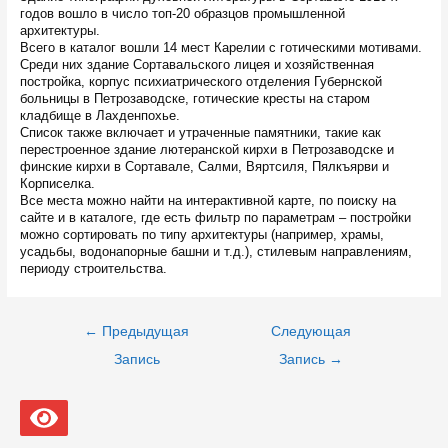
годов вошло в число топ-20 образцов промышленной
архитектуры.
Всего в каталог вошли 14 мест Карелии с готическими мотивами.
Среди них здание Сортавальского лицея и хозяйственная
постройка, корпус психиатрического отделения Губернской
больницы в Петрозаводске, готические кресты на старом
кладбище в Лахденпохье.
Список также включает и утраченные памятники, такие как
перестроенное здание лютеранской кирхи в Петрозаводске и
финские кирхи в Сортавале, Салми, Вяртсиля, Пялкъярви и
Корписелка.
Все места можно найти на интерактивной карте, по поиску на
сайте и в каталоге, где есть фильтр по параметрам – постройки
можно сортировать по типу архитектуры (например, храмы,
усадьбы, водонапорные башни и т.д.), стилевым направлениям,
периоду строительства.
Навигация
←
Предыдущая
Следующая
по
записям
Запись
Запись
→