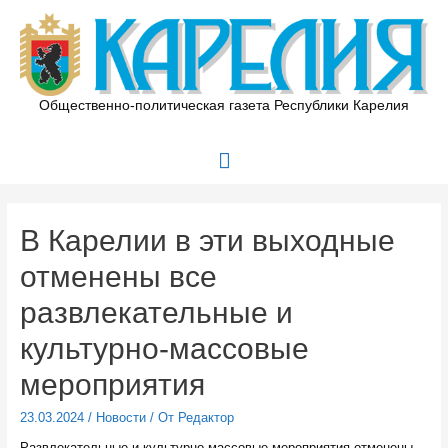
Перейти
к
содержимому
Общественно-политическая газета Республики Карелия
Главное
меню
В Карелии в эти выходные
отменены все
развлекательные и
культурно-массовые
мероприятия
23.03.2024
/
Новости
/ От
Редактор
Развлекательные и культурно-массовые мероприятия отменены