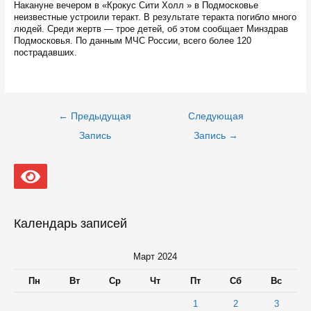
Накануне вечером в «Крокус Сити Холл » в Подмосковье
неизвестные устроили теракт. В результате теракта погибло много
людей. Среди жертв — трое детей, об этом сообщает Минздрав
Подмосковья. По данным МЧС России, всего более 120
пострадавших.
Навигация
←
Предыдущая
Следующая
по
записям
Запись
Запись
→
Календарь записей
Март 2024
Пн
Вт
Ср
Чт
Пт
Сб
Вс
1
2
3