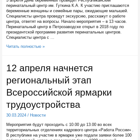
5 апреля День беременных проведет Республиканский
перинатальный центр им. Гуткина К.А. К участию приглашаются
беременные женщины и семейные пары, ожидающие малышей.
Специалисты центра проведут экскурсию, расскажут о работе
центра, ответят на вопросы. Начало мероприятия – в 13 часов.
Перинатальный центр в Петрозаводске открыт в 2018 году по
президентской программе развития перинатальных центров.
Специалисты центра с …
Республиканский
Читать полностью »
перинатальный
центр
проведет
12 апреля начнется
5
апреля
региональный этап
День
беременных
Всероссийской ярмарки
трудоустройства
30.03.2024
/
Новости
Мероприятия будут проходить с 10.00 до 13.00 во всех
территориальных отделениях кадрового центра «Работа России» .
В республике на участие в ярмарке уже подали заявки более 100