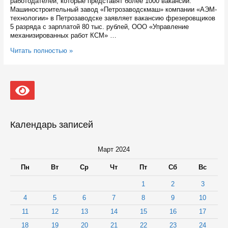
работодателей, которые представят более 1000 вакансий.
Машиностроительный завод «Петрозаводскмаш» компании «АЭМ-
технологии» в Петрозаводске заявляет вакансию фрезеровщиков
5 разряда с зарплатой 80 тыс. рублей, ООО «Управление
механизированных работ КСМ» …
12
Читать полностью »
апреля
начнется
региональный
этап
Всероссийской
ярмарки
трудоустройства
Календарь записей
Март 2024
Пн
Вт
Ср
Чт
Пт
Сб
Вс
1
2
3
4
5
6
7
8
9
10
11
12
13
14
15
16
17
18
19
20
21
22
23
24