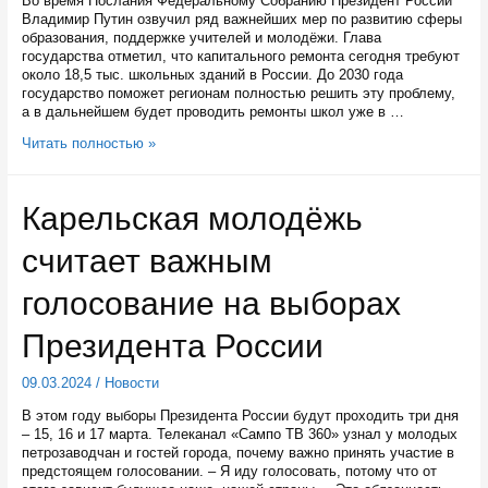
Во время Послания Федеральному Собранию Президент России
Владимир Путин озвучил ряд важнейших мер по развитию сферы
образования, поддержке учителей и молодёжи. Глава
государства отметил, что капитального ремонта сегодня требуют
около 18,5 тыс. школьных зданий в России. До 2030 года
государство поможет регионам полностью решить эту проблему,
а в дальнейшем будет проводить ремонты школ уже в …
Путин:
Читать полностью »
«На
капремонт
детских
Карельская молодёжь
садов
и
считает важным
школ
выделим
дополнительно
голосование на выборах
более
400
Президента России
млрд
рублей»
09.03.2024
/
Новости
В этом году выборы Президента России будут проходить три дня
– 15, 16 и 17 марта. Телеканал «Сампо ТВ 360» узнал у молодых
петрозаводчан и гостей города, почему важно принять участие в
предстоящем голосовании. – Я иду голосовать, потому что от