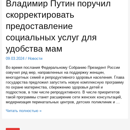
Владимир Путин поручил
формировании
межкультурных
скорректировать
связей
предоставление
социальных услуг для
удобства мам
09.03.2024
/
Новости
Во время послания Федеральному Собранию Президент России
озвучил ряд мер, направленных на поддержку женщин,
многодетных семей и репродуктивного здоровья населения. Глава
государства предложил запустить новую комплексную программу
по охране материнства, сбережению здоровья детей и
подростков, в том числе репродуктивного. В числе приоритетов
такой программы станет расширение сети женских консультаций,
модернизация перинатальных центров, детских поликлиник и …
Владимир
Читать полностью »
Путин
поручил
скорректировать