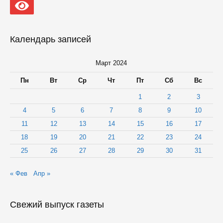
предоставление
социальных
услуг
для
удобства
Календарь записей
мам
Март 2024
Пн
Вт
Ср
Чт
Пт
Сб
Вс
1
2
3
4
5
6
7
8
9
10
11
12
13
14
15
16
17
18
19
20
21
22
23
24
25
26
27
28
29
30
31
« Фев
Апр »
Свежий выпуск газеты