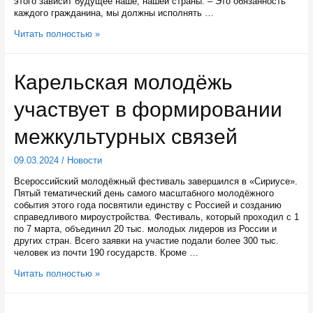
этого зависит будущее наше, нашей страны. – Это обязанность
каждого гражданина, мы должны исполнять …
Карельская
Читать полностью »
молодёжь
считает
важным
Карельская молодёжь
голосование
на
участвует в формировании
выборах
Президента
России
межкультурных связей
09.03.2024
/
Новости
Всероссийский молодёжный фестиваль завершился в «Сириусе».
Пятый тематический день самого масштабного молодёжного
события этого года посвятили единству с Россией и созданию
справедливого мироустройства. Фестиваль, который проходил с 1
по 7 марта, объединил 20 тыс. молодых лидеров из России и
других стран. Всего заявки на участие подали более 300 тыс.
человек из почти 190 государств. Кроме …
Карельская
Читать полностью »
молодёжь
участвует
в