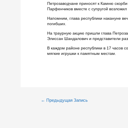
Петрозаводчане приносят к Камню скорби 
Парфенчиков вместе с супругой возложил 
Напомним, глава республики накануне ве
погибших.
На траурную акцию пришли глава Петроза
Элиссан Шандалович и представители раз
В каждом районе республики в 17 часов с
мягкие игрушки к памятным местам.
Навигация
←
Предыдущая Запись
по
записям