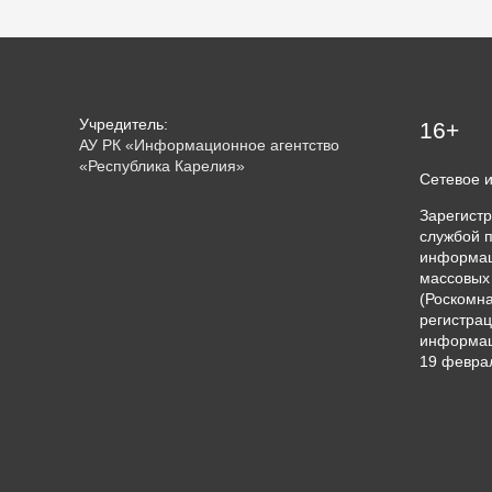
Учредитель:
16+
АУ РК «Информационное агентство
«Республика Карелия»
Сетевое 
Зарегист
службой п
информац
массовых
(Роскомна
регистрац
информац
19 феврал