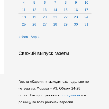
4
5
6
7
8
9
10
11
12
13
14
15
16
17
18
19
20
21
22
23
24
25
26
27
28
29
30
31
« Фев
Апр »
Свежий выпуск газеты
Газета «Карелия» выходит еженедельно по
четвергам. Формат – A3. Объем 24-28
полос. Распространяется
по подписке
и в
розницу во всех районах Карелии.