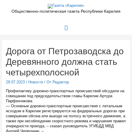
Перейти
к
Общественно-политическая газета Республики Карелия
содержимому
Главное
меню
Дорога от Петрозаводска до
Деревянного должна стать
четырехполосной
28.07.2023
/
Новости
/ От
Редактор
Профилактику дорожно-транспортных происшествий обсудили на
совещании под председательством главы Карелии Артура
Парфенчикова.
— Основные дорожно-транспортные происшествия с летальным
исходом в Карелии регистрируются на федеральных дорогах при
совершении обгона или выезде на полосу встречного движения, а
также при несоблюдении скоростного режима и нарушения правил
очередности проезда, – сказал руководитель УГИБДД МВД
Андрей Червочкин. –