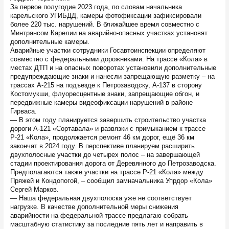
За первое полугодие 2023 года, по словам начальника
карельского УГИБДД, камеры фотофиксации зафиксировали
более 220 тыс. нарушений. В ближайшее время совместно с
Минтрансом Карелии на аварийно-опасных участках установят
дополнительные камеры.
Аварийные участки сотрудники Госавтоинспекции определяют
совместно с федеральными дорожниками. На трассе «Кола» в
местах ДТП и на опасных поворотах установили дополнительные
предупреждающие знаки и нанесли запрещающую разметку – на
трассах А-215 на подъезде к Петрозаводску, А-137 в сторону
Костомукши, флуоресцентные знаки, запрещающие обгон, и
передвижные камеры видеофиксации нарушений в районе
Гирваса.
— В этом году планируется завершить строительство участка
дороги А-121 «Сортавала» и развязки с примыканием к трассе
Р-21 «Кола», продолжается ремонт 46 км дорог, ещё 36 км
закончат в 2024 году. В перспективе планируем расширить
двухполосные участки до четырех полос – на завершающей
стадии проектирования дорога от Деревянного до Петрозаводска.
Предполагаются также участки на трассе Р-21 «Кола» между
Пряжей и Кондопогой, – сообщил замначальника Упрдор «Кола»
Сергей Марков.
— Наша федеральная двухполоска уже не соответствует
нагрузке. В качестве дополнительной меры снижения
аварийности на федеральной трассе предлагаю собрать
масштабную статистику за последние пять лет и направить в