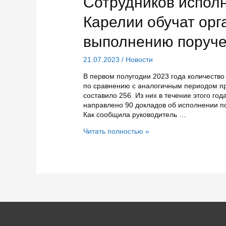
Сотрудников испол
смертности
в
Карелии обучат орг
Карелии
снизился
выполнению поруче
на
11,6%
21.07.2023
/
Новости
В первом полугодии 2023 года количеств
по сравнению с аналогичным периодом про
составило 256. Из них в течение этого го
направлено 90 докладов об исполнении по
Как сообщила руководитель …
Сотрудников
Читать полностью »
исполнительных
органов
Карелии
обучат
организации
работы
по
выполнению
поручений