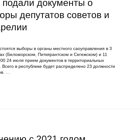
 подали документы о
оры депутатов советов и
арелии
остоятся выборы в органы местного саоуправления в 3
ах (Беломорском, Питкярантском и Сегежском) и 11
.00 24 июля прием документов в территориальных
 Всего в республике будет распределено 23 должности
ов. …
внению с 2021 годом