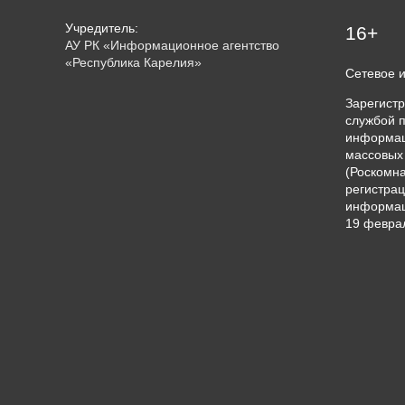
президента
Учредитель:
16+
АУ РК «Информационное агентство
«Республика Карелия»
Сетевое 
Зарегист
службой п
информац
массовых
(Роскомна
регистрац
информац
19 феврал