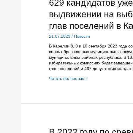
629 кандидатов уже
выдвижении на выб
глав поселений в К
21.07.2023
/
Новости
В Карелии 8, 9 и 10 сентября 2023 года с
вновь образованных муниципальных округ
муниципальных районах республики. В 18
избирательных комиссиях будет завершен.
глав поселений и 467 депутатских мандат
629
Читать полностью »
кандидатов
уже
подали
документы
о
выдвижении
на
выборы
депутатов
В 2022 году по сра