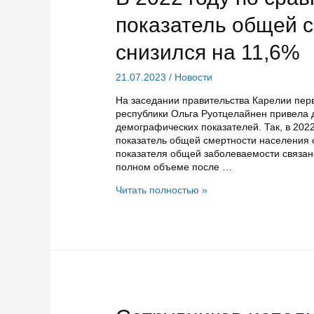
советов
и
показатель общей 
глав
поселений
снизился на 11,6%
в
Карелии
21.07.2023
/
Новости
На заседании правительства Карелии пер
республики Ольга Руотцелайнен привела
демографических показателей. Так, в 202
показатель общей смертности населения с
показателя общей заболеваемости связан
полном объеме после …
В
Читать полностью »
2022
году
по
сравнению
с
2021
годом
показатель
общей