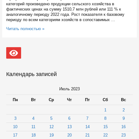
категорий произведено продукции сельского хозяйства в
фактических ценах на сумму 1510,7 млн рублей или 111 % к
аналогичному периоду 2022 года. Рост показателя к базовому
периоду по всем категориям хозяйств в сопоставимых …
В
Читать полностью »
Карелии
выросло
производство
сельхозпродукции
Календарь записей
Июль 2023
Пн
Вт
Ср
Чт
Пт
Сб
Вс
1
2
3
4
5
6
7
8
9
10
11
12
13
14
15
16
17
18
19
20
21
22
23