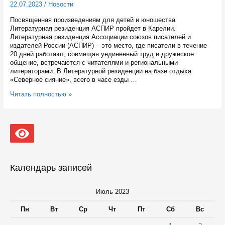
22.07.2023
/
Новости
Посвященная произведениям для детей и юношества
Литературная резиденция АСПИР пройдет в Карелии.
Литературная резиденция Ассоциации союзов писателей и
издателей России (АСПИР) – это место, где писатели в течение
20 дней работают, совмещая уединенный труд и дружеское
общение, встречаются с читателями и региональными
литераторами. В Литературной резиденции на базе отдыха
«Северное сияние», всего в часе езды …
В
Читать полностью »
августе
жители
Петрозаводска
и
Пряжинского
района
смогут
встретиться
Календарь записей
с
детскими
писателями
Июль 2023
Пн
Вт
Ср
Чт
Пт
Сб
Вс