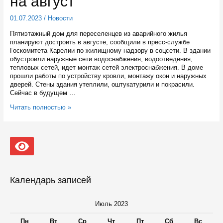
на август
01.07.2023
/
Новости
Пятиэтажный дом для переселенцев из аварийного жилья
планируют достроить в августе, сообщили в пресс-службе
Госкомитета Карелии по жилищному надзору в соцсети. В здании
обустроили наружные сети водоснабжения, водоотведения,
тепловых сетей, идет монтаж сетей электроснабжения. В доме
прошли работы по устройству кровли, монтажу окон и наружных
дверей. Стены здания утеплили, оштукатурили и покрасили.
Сейчас в будущем …
Завершение
Читать полностью »
строительства
дома
для
переселенцев
в
Сортавале
запланировано
на
Календарь записей
август
Июль 2023
Пн
Вт
Ср
Чт
Пт
Сб
Вс