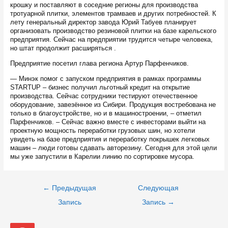
крошку и поставляют в соседние регионы для производства
тротуарной плитки, элементов трамваев и других потребностей. К
лету генеральный директор завода Юрий Табуев планирует
организовать производство резиновой плитки на базе карельского
предприятия. Сейчас на предприятии трудится четыре человека,
но штат продолжит расширяться .
Предприятие посетил глава региона Артур Парфенчиков.
— Минэк помог с запуском предприятия в рамках программы
STARTUP – бизнес получил льготный кредит на открытие
производства. Сейчас сотрудники тестируют отечественное
оборудование, завезённое из Сибири. Продукция востребована не
только в благоустройстве, но и в машиностроении, – отметил
Парфенчиков. – Сейчас важно вместе с инвесторами выйти на
проектную мощность переработки грузовых шин, но хотели
увидеть на базе предприятия и переработку покрышек легковых
машин – люди готовы сдавать авторезину. Сегодня для этой цели
мы уже запустили в Карелии линию по сортировке мусора.
Навигация
←
Предыдущая
Следующая
по
записям
Запись
Запись
→