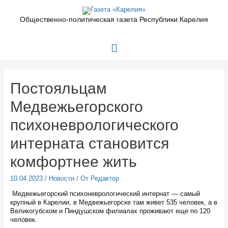
Перейти
к
Общественно-политическая газета Республики Карелия
содержимому
Главное
меню
Постояльцам
Медвежьегорского
психоневрологического
интерната становится
комфортнее жить
10.04.2023
/
Новости
/ От
Редактор
Медвежьегорский психоневрологический интернат — самый
крупный в Карелии, в Медвежьегорске там живет 535 человек, а в
Великогубском и Пиндушском филиалах проживают еще по 120
человек.