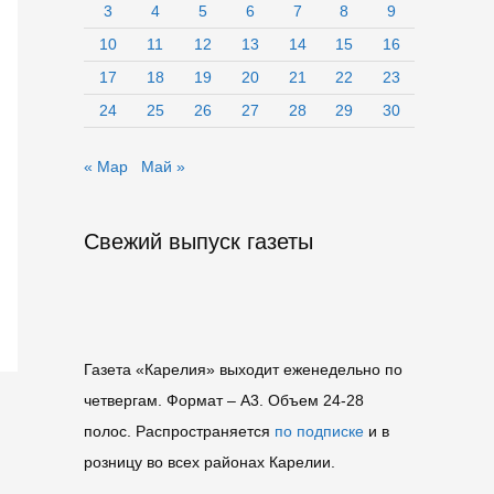
3
4
5
6
7
8
9
10
11
12
13
14
15
16
17
18
19
20
21
22
23
24
25
26
27
28
29
30
« Мар
Май »
Свежий выпуск газеты
Газета «Карелия» выходит еженедельно по
четвергам. Формат – A3. Объем 24-28
полос. Распространяется
по подписке
и в
розницу во всех районах Карелии.