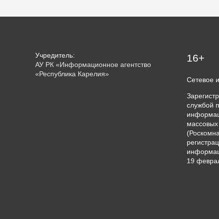
Учредитель:
16+
АУ РК «Информационное агентство
«Республика Карелия»
Сетевое 
Зарегист
службой п
информац
массовых
(Роскомна
регистрац
информац
19 феврал