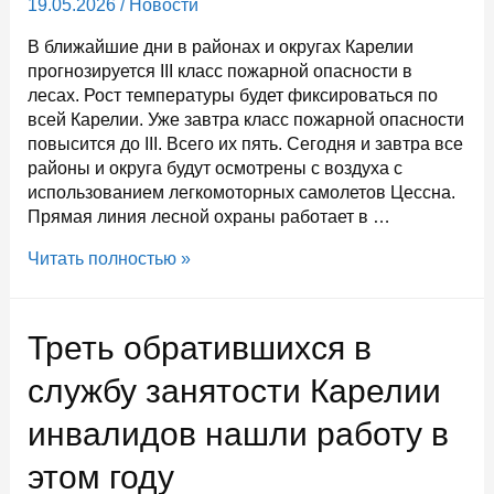
19.05.2026
/
Новости
В ближайшие дни в районах и округах Карелии
прогнозируется III класс пожарной опасности в
лесах. Рост температуры будет фиксироваться по
всей Карелии. Уже завтра класс пожарной опасности
повысится до III. Всего их пять. Сегодня и завтра все
районы и округа будут осмотрены с воздуха с
использованием легкомоторных самолетов Цессна.
Прямая линия лесной охраны работает в …
Местами
Читать полностью »
на
юге
Карелии
Треть обратившихся в
температура
воздуха
службу занятости Карелии
поднимется
инвалидов нашли работу в
до
+31
этом году
градуса