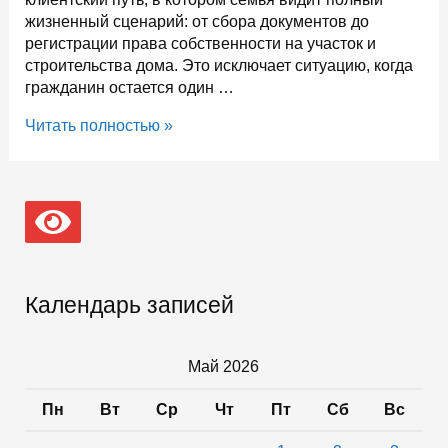
жизненный сценарий: от сбора документов до
регистрации права собственности на участок и
строительства дома. Это исключает ситуацию, когда
гражданин остается один …
В
Читать полностью »
Карелии
внедрен
удобный
навигатор
по
предоставлению
участка
многодетной
Календарь записей
семье
для
строительства
Май 2026
дома
Пн
Вт
Ср
Чт
Пт
Сб
Вс