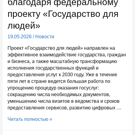
благодаря федеральному
нашли
работу
проекту «Государство для
в
этом
людей»
году
19.05.2026
/
Новости
Проект «Государство для людей» направлен на
эффективное взаимодействие государства, граждан
и бизнеса, а также масштабную трансформацию
исполнения государственных функций и
предоставления услуг к 2030 году. Уже в течение
пяти лет в стране ведется большая работа по
упрощению процедур оказания госуслуг:
сокращению числа необходимых документов,
уменьшению числа визитов в ведомства и сроков
предоставления сервисов, развитию цифровых …
В
Читать полностью »
Карелии
упрощают