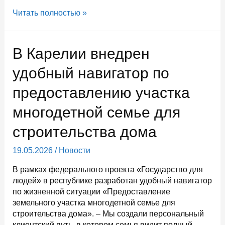
Уже
Читать полностью »
более
1800
карельских
В Карелии внедрен
работодателей
приняли
удобный навигатор по
участие
предоставлению участка
во
Всероссийском
многодетной семье для
опросе
о
строительства дома
потребности
в
19.05.2026
/
Новости
кадрах
В рамках федерального проекта «Государство для
людей» в республике разработан удобный навигатор
по жизненной ситуации «Предоставление
земельного участка многодетной семье для
строительства дома». – Мы создали персональный
клиентский путь, в котором семья видит полный