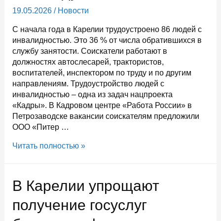
19.05.2026
/
Новости
С начала года в Карелии трудоустроено 86 людей с
инвалидностью. Это 36 % от числа обратившихся в
службу занятости. Соискатели работают в
должностях автослесарей, трактористов,
воспитателей, инспектором по труду и по другим
направлениям. Трудоустройство людей с
инвалидностью – одна из задач нацпроекта
«Кадры». В Кадровом центре «Работа России» в
Петрозаводске вакансии соискателям предложили
ООО «Питер …
Треть
Читать полностью »
обратившихся
в
службу
В Карелии упрощают
занятости
Карелии
получение госуслуг
инвалидов