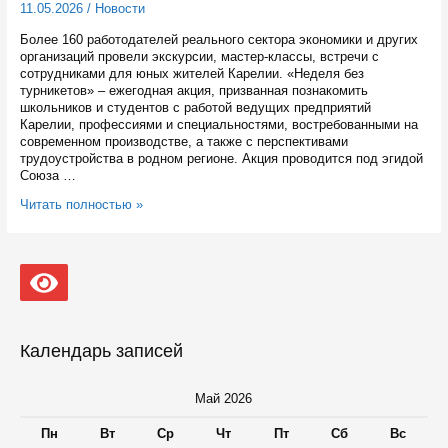
11.05.2026
/
Новости
Более 160 работодателей реального сектора экономики и других
организаций провели экскурсии, мастер-классы, встречи с
сотрудниками для юных жителей Карелии. «Неделя без
турникетов» – ежегодная акция, призванная познакомить
школьников и студентов с работой ведущих предприятий
Карелии, профессиями и специальностями, востребованными на
современном производстве, а также с перспективами
трудоустройства в родном регионе. Акция проводится под эгидой
Союза …
Больше
Читать полностью »
7,
5
тысяч
школьников
и
студентов
посетили
предприятия
Календарь записей
в
Карелии
во
Май 2026
время
«Недели
Пн
Вт
Ср
Чт
Пт
Сб
Вс
без