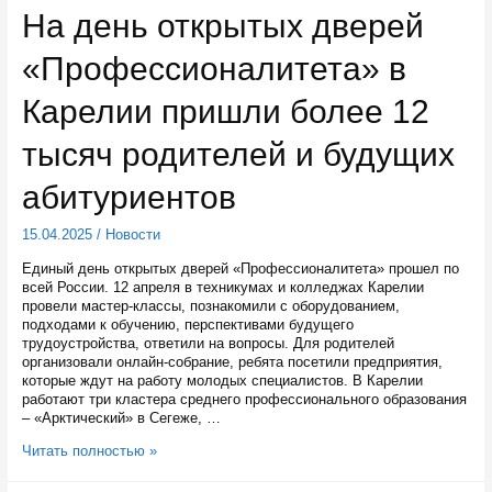
принять
На день открытых дверей
участие
в
«Профессионалитета» в
разработке
программы
развития
Карелии пришли более 12
торговли
тысяч родителей и будущих
абитуриентов
15.04.2025
/
Новости
Единый день открытых дверей «Профессионалитета» прошел по
всей России. 12 апреля в техникумах и колледжах Карелии
провели мастер-классы, познакомили с оборудованием,
подходами к обучению, перспективами будущего
трудоустройства, ответили на вопросы. Для родителей
организовали онлайн-собрание, ребята посетили предприятия,
которые ждут на работу молодых специалистов. В Карелии
работают три кластера среднего профессионального образования
– «Арктический» в Сегеже, …
На
Читать полностью »
день
открытых