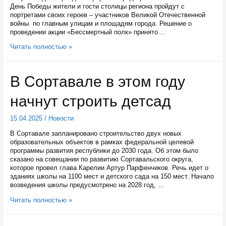
День Победы жители и гости столицы региона пройдут с
портретами своих героев – участников Великой Отечественной
войны по главным улицам и площадям города. Решение о
проведении акции «Бессмертный полк» принято …
«Бессмертный
Читать полностью »
полк»
пройдет
9
В Сортавале в этом году
мая
по
начнут строить детсад
Петрозаводску
15.04.2025
/
Новости
В Сортавале запланировано строительство двух новых
образовательных объектов в рамках федеральной целевой
программы развития республики до 2030 года. Об этом было
сказано на совещании по развитию Сортавальского округа,
которое провел глава Карелии Артур Парфенчиков. Речь идет о
зданиях школы на 1100 мест и детского сада на 150 мест. Начало
возведения школы предусмотрено на 2028 год, …
В
Читать полностью »
Сортавале
в
этом