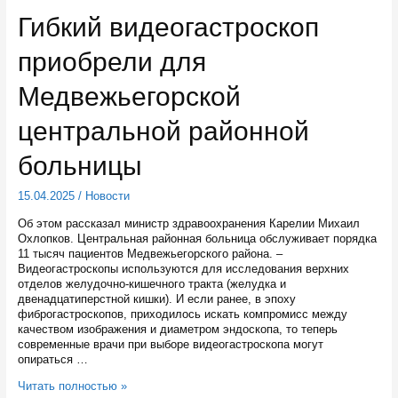
дверей
Гибкий видеогастроскоп
«Профессионалитета»
в
приобрели для
Карелии
пришли
более
Медвежьегорской
12
тысяч
центральной районной
родителей
и
больницы
будущих
абитуриентов
15.04.2025
/
Новости
Об этом рассказал министр здравоохранения Карелии Михаил
Охлопков. Центральная районная больница обслуживает порядка
11 тысяч пациентов Медвежьегорского района. –
Видеогастроскопы используются для исследования верхних
отделов желудочно-кишечного тракта (желудка и
двенадцатиперстной кишки). И если ранее, в эпоху
фиброгастроскопов, приходилось искать компромисс между
качеством изображения и диаметром эндоскопа, то теперь
современные врачи при выборе видеогастроскопа могут
опираться …
Гибкий
Читать полностью »