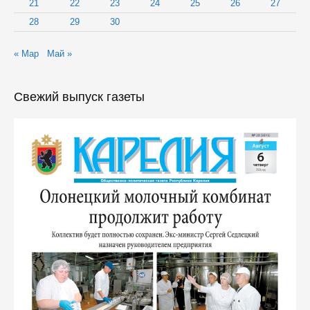
21
22
23
24
25
26
27
28
29
30
« Мар
Май »
Свежий выпуск газеты