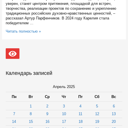
уверен, станет центром притяжения, площадкой для встреч,
творчества, реализации проектов по сохранению и укреплению
традиционных российских духовно-нравственных ценностей, –
рассказал Артур Парфенчиков. В 2024 году Карелия стала
победителем …
В
Читать полностью »
Петрозаводске
в
конце
года
собираются
открыть
Дом
молодежи
Календарь записей
Апрель 2025
Пн
Вт
Ср
Чт
Пт
Сб
Вс
1
2
3
4
5
6
7
8
9
10
11
12
13
14
15
16
17
18
19
20