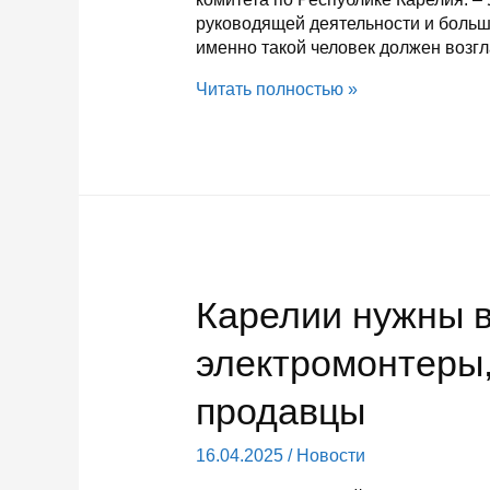
руководящей деятельности и больш
именно такой человек должен возгл
И.о.
Читать полностью »
председателя
Госкомитета
по
ценам
и
тарифам
Карелии
назначен
Карелии нужны в
бывший
следователь
электромонтеры,
продавцы
16.04.2025
/
Новости