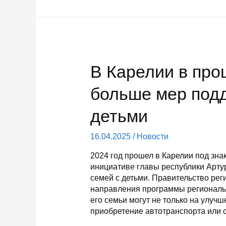
министром
сельского
и
рыбного
хозяйства
Карелии
В Карелии в про
больше мер подд
детьми
16.04.2025
/
Новости
2024 год прошел в Карелии под зна
инициативе главы республики Арт
семей с детьми. Правительство рег
направления программы региональн
его семьи могут не только на улуч
приобретение автотранспорта или с