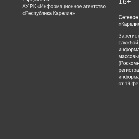
16+
АУ РК «Информационное агентство
«Республика Карелия»
Сетевое 
«Карели
Зарегис
службой 
информа
массовы
(Роскомн
регистр
информа
от 19 фе