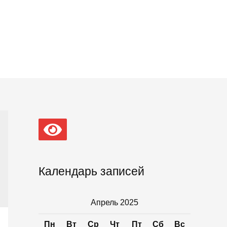
Календарь записей
Апрель 2025
Пн
Вт
Ср
Чт
Пт
Сб
Вс