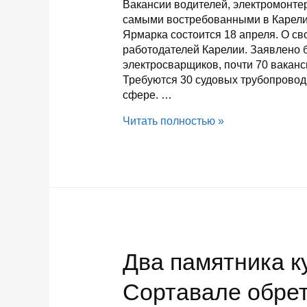
Вакансии водителей, электромонте
самыми востребованными в Карелии
Ярмарка состоится 18 апреля. О св
работодателей Карелии. Заявлено б
электросварщиков, почти 70 ваканс
Требуются 30 судовых трубопровод
сфере. …
Карелии
Читать полностью »
нужны
водители,
электромонтеры,
электросварщики,
продавцы
Два памятника к
Сортавале обрет