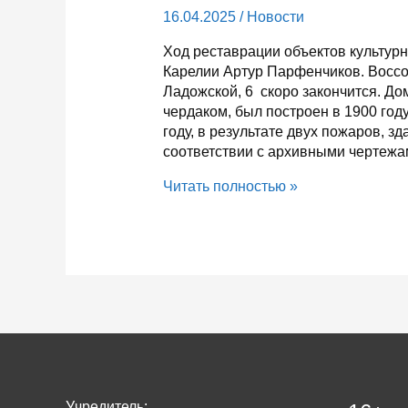
16.04.2025
/
Новости
Ход реставрации объектов культур
Карелии Артур Парфенчиков. Воссо
Ладожской, 6 скоро закончится. До
чердаком, был построен в 1900 году
году, в результате двух пожаров, з
соответствии с архивными чертеж
Два
Читать полностью »
памятника
культурного
наследия
в
Сортавале
обретут
вторую
жизнь
Учредитель: