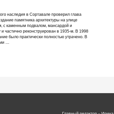
ного наследия в Сортавале проверил глава
здание памятника архитектуры на улице
м, с каменным подвалом, мансардой и
 и частично реконструирован в 1935-м. В 1998
дание было практически полностью утрачено. В
ами …
Главный редактор – Ирина