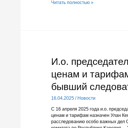
В
Читать полностью »
Карелии
в
прошлом
году
стало
больше
мер
поддержки
И.о. председате
для
семей
ценам и тарифа
с
детьми
бывший следова
16.04.2025
/
Новости
С 16 апреля 2025 года и.о. предсе
ценам и тарифам назначен Улан Ке
расследованию особо важных дел 
комитета по Республике Карелия. –