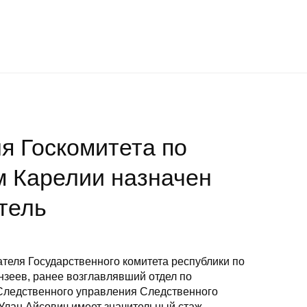
ля Госкомитета по
м Карелии назначен
тель
дателя Государственного комитета республики по
нзеев, ранее возглавлявший отдел по
Следственного управления Следственного
 Улан Айсович имеет значительный стаж