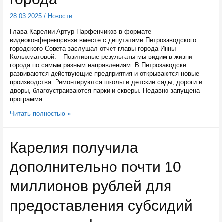
28.03.2025
/
Новости
Глава Карелии Артур Парфенчиков в формате
видеоконференцсвязи вместе с депутатами Петрозаводского
городского Совета заслушал отчет главы города Инны
Колыхматовой. – Позитивные результаты мы видим в жизни
города по самым разным направлениям. В Петрозаводске
развиваются действующие предприятия и открываются новые
производства. Ремонтируются школы и детские сады, дороги и
дворы, благоустраиваются парки и скверы. Недавно запущена
программа …
Депутаты
Читать полностью »
Петросовета
одобрили
отчет
Карелия получила
главы
города
дополнительно почти 10
миллионов рублей для
предоставления субсидий