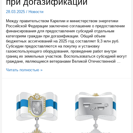
при догазификации
28.03.2025
/
Новости
Между правительством Карелии и министерством энергетики
Российской Федерации заключено соглашение о предоставлении
финансирования для предоставления субсидий отдельным
категориям граждан при догазификации. Общий объем
бюджетных ассигнований на 2025 год составляет 9,3 млн руб.
Субсидии предоставляются на покупку и установку
газоиспользующего оборудования, проведение работ внутри
границ их земельных участков. Воспользоваться субсидией могут
граждане, являющиеся ветеранами Великой Отечественной …
Карелия
Читать полностью »
получила
дополнительно
почти
10
миллионов
рублей
для
предоставления
субсидий
при
догазификации