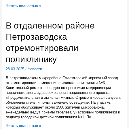
Карельские
Читать полностью »
награды
за
материнство
В отдаленном районе
будут
выглядеть
Петрозаводска
как
звезды
отремонтировали
поликлинику
28.03.2025
/
Новости
В петрозаводском микрорайоне Сулажгорский кирпичный завод
отремонтировали помещения филиала поликлиники №3.
Капитальный ремонт проведен по программе модернизации
первичного звена здравоохранения национального проекта
«Продолжительная и активная жизнь». Отремонтирован санузел,
обновлены стены и полы, заменено освещение. На участке,
который обслуживает около 1500 жителей микрорайона,
еженедельно ведут приемы терапевт, участковый поликлиники и
педиатр городской детской поликлиники №1. По …
В
Читать полностью »