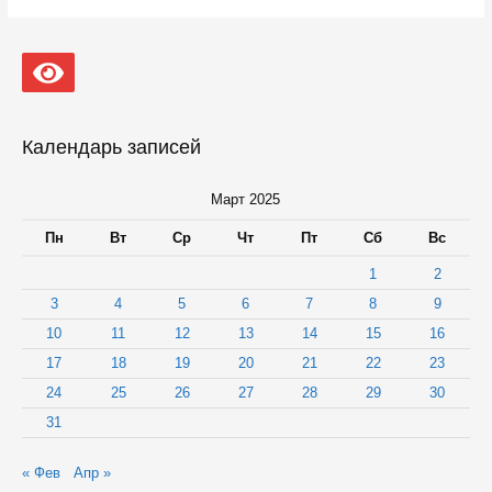
отдаленном
районе
Петрозаводска
отремонтировали
поликлинику
Календарь записей
Март 2025
Пн
Вт
Ср
Чт
Пт
Сб
Вс
1
2
3
4
5
6
7
8
9
10
11
12
13
14
15
16
17
18
19
20
21
22
23
24
25
26
27
28
29
30
31
« Фев
Апр »