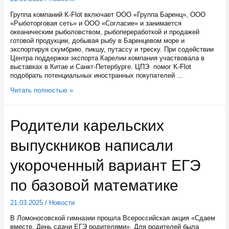
Группа компаний K-Flot включает ООО «Группа Баренц», ООО
«Рыботорговая сеть» и ООО «Согласие» и занимается
океаническим рыболовством, рыбопереработкой и продажей
готовой продукции, добывая рыбу в Баренцевом море и
экспортируя скумбрию, пикшу, путассу и треску. При содействии
Центра поддержки экспорта Карелии компания участвовала в
выставках в Китае и Санкт-Петербурге. ЦПЭ помог K-Flot
подобрать потенциальных иностранных покупателей …
Бразильцы
Читать полностью »
смогут
поесть
карельской
Родители карельских
трески
без
выпускников написали
посредников
укороченный вариант ЕГЭ
по базовой математике
21.03.2025
/
Новости
В Ломоносовской гимназии прошла Всероссийская акция «Сдаем
вместе. День сдачи ЕГЭ родителями». Для родителей была