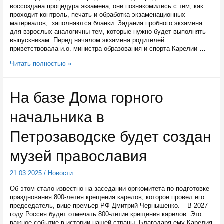
воссоздана процедура экзамена, они познакомились с тем, как
проходит контроль, печать и обработка экзаменационных
материалов, заполняются бланки. Задания пробного экзамена
для взрослых аналогичны тем, которые нужно будет выполнять
выпускникам. Перед началом экзамена родителей
приветствовала и.о. министра образования и спорта Карелии …
Родители
Читать полностью »
карельских
выпускников
написали
На базе Дома горного
укороченный
вариант
начальника в
ЕГЭ
по
базовой
Петрозаводске будет создан
математике
музей православия
21.03.2025
/
Новости
Об этом стало известно на заседании оргкомитета по подготовке
празднования 800-летия крещения карелов, которое провел его
председатель, вице-премьер РФ Дмитрий Чернышенко. – В 2027
году Россия будет отмечать 800-летие крещения карелов. Это
важное событие в истории нашей страны. Благодаря ему Карелия