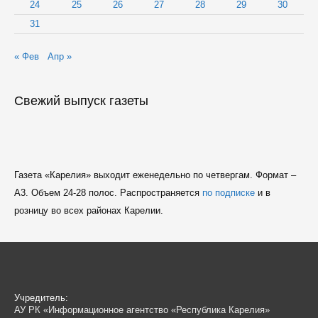
24
25
26
27
28
29
30
31
« Фев
Апр »
Свежий выпуск газеты
Газета «Карелия» выходит еженедельно по четвергам. Формат –
A3. Объем 24-28 полос. Распространяется
по подписке
и в
розницу во всех районах Карелии.
Учредитель:
АУ РК «Информационное агентство «Республика Карелия»