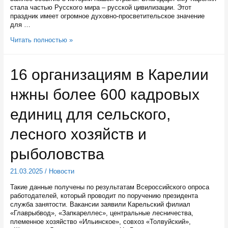
стала частью Русского мира – русской цивилизации. Этот
праздник имеет огромное духовно-просветительское значение
для …
На
Читать полностью »
базе
Дома
горного
16 организациям в Карелии
начальника
в
нжны более 600 кадровых
Петрозаводске
будет
создан
единиц для сельского,
музей
православия
лесного хозяйств и
рыболовства
21.03.2025
/
Новости
Такие данные получены по результатам Всероссийского опроса
работодателей, который проводит по поручению президента
служба занятости. Вакансии заявили Карельский филиал
«Главрыбвод», «Запкареллес», центральные лесничества,
племенное хозяйство «Ильинское», совхоз «Толвуйский»,