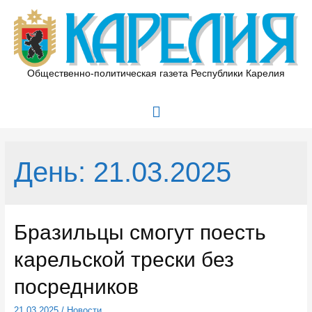
Перейти
к
содержимому
Общественно-политическая газета Республики Карелия
Главное
меню
День:
21.03.2025
Бразильцы смогут поесть
карельской трески без
посредников
21.03.2025
/
Новости