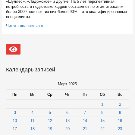
«Шуялес», «Ладожское» и другие. На 5 лет перспективная
потребность в подготовке кадров составляет по этим отраслям
более 3000 человек, из них более 90% – это квалифицированные
специалисты. …
16
Читать полностью »
организациям
в
Карелии
нжны
более
600
кадровых
единиц
Календарь записей
для
сельского,
лесного
Март 2025
хозяйств
и
Пн
Вт
Ср
Чт
Пт
Сб
Вс
рыболовства
1
2
3
4
5
6
7
8
9
10
11
12
13
14
15
16
17
18
19
20
21
22
23