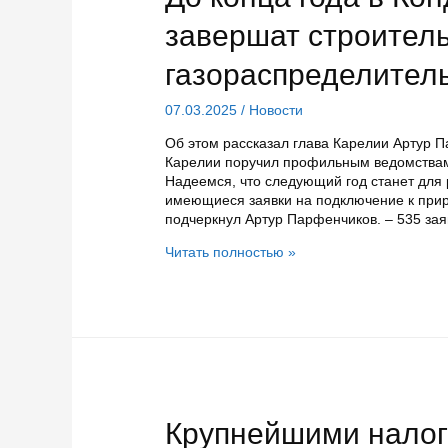
скоро
выйдет
завершат строител
на
полную
газораспределител
мощность
07.03.2025
/
Новости
Об этом рассказал глава Карелии Артур П
Карелии поручил профильным ведомствам 
Надеемся, что следующий год станет для 
имеющиеся заявки на подключение к прир
подчеркнул Артур Парфенчиков. – 535 за
До
Читать полностью »
конца
года
в
Кондопожском
районе
завершат
строительство
газораспределительных
сетей
Крупнейшими нало