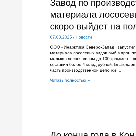
Завод по производс
материала лососев
скоро выйдет на п
07.03.2025
/
Новости
ООО «Инарктика Северо-Запад» запустили
материала лососевых видов рыб в прошло
мальков лосося весом до 100 граммов – д
составил более 4 млрд рублей. Благодаря
часть производственной цепочки …
Завод
Читать полностью »
по
производству
посадочного
материала
лососевых
видов
рыб
в
Кондопоге
До конца года в Ко