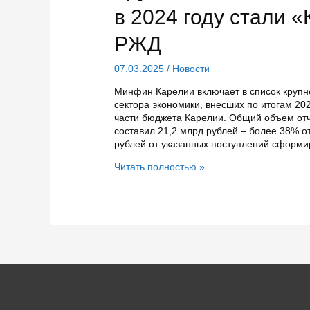
в 2024 году стали 
РЖД
07.03.2025
/
Новости
Минфин Карелии включает в список круп
сектора экономики, внесших по итогам 2
части бюджета Карелии. Общий объем от
составил 21,2 млрд рублей – более 38% о
рублей от указанных поступлений сформ
Крупнейшими
Читать полностью »
налогоплательщиками
Карелии
в
2024
году
стали
«Карельский
окатыш»
и
РЖД