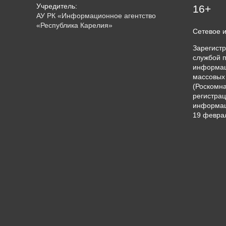
Учредитель:
16+
АУ РК «Информационное агентство
«Республика Карелия»
Сетевое 
Зарегист
службой п
информац
массовых
(Роскомна
регистрац
информац
19 феврал