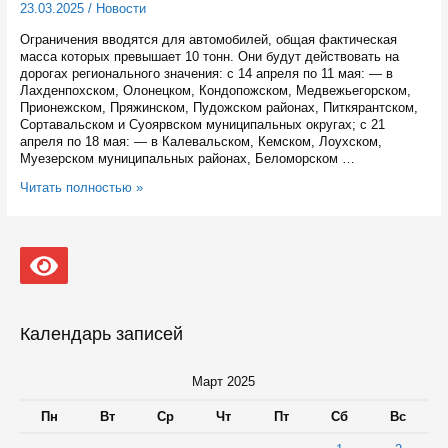
23.03.2025
/
Новости
Ограничения вводятся для автомобилей, общая фактическая
масса которых превышает 10 тонн. Они будут действовать на
дорогах регионального значения: с 14 апреля по 11 мая: — в
Лахденпохском, Олонецком, Кондопожском, Медвежьегорском,
Прионежском, Пряжинском, Пудожском районах, Питкярантском,
Сортавальском и Суоярвском муниципальных округах; с 21
апреля по 18 мая: — в Калевальском, Кемском, Лоухском,
Муезерском муниципальных районах, Беломорском …
На
Читать полностью »
карельских
дорогах
регионального
значения
скоро
введут
весенние
ограничения
Календарь записей
движения
транспорта
Март 2025
Пн
Вт
Ср
Чт
Пт
Сб
Вс