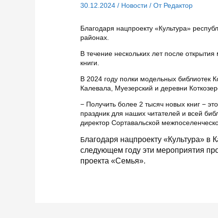
30.12.2024
/
Новости
/ От
Редактор
Благодаря нацпроекту «Культура» респуб
районах.
В течение нескольких лет после открыти
книги.
В 2024 году полки модельных библиотек К
Калевала, Муезерский и деревни Коткозер
− Получить более 2 тысяч новых книг − э
праздник для наших читателей и всей биб
директор Сортавальской межпоселенческо
лагодаря нацпроекту «Культура» в 
Б
следующем году эти мероприятия пр
проекта «Семья».