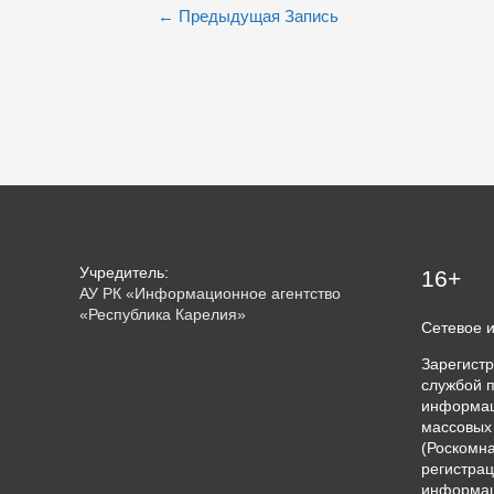
Навигация
←
Предыдущая Запись
по
записям
Учредитель:
16+
АУ РК «Информационное агентство
«Республика Карелия»
Сетевое 
Зарегист
службой п
информац
массовых
(Роскомна
регистрац
информац