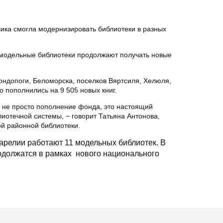
лика смогла модернизировать библиотеки в разных
я модельные библиотеки продолжают получать новые
ондопоги, Беломорска, поселков Вяртсиля, Хелюля,
о пополнились на 9 505 новых книг.
то не просто пополнение фонда, это настоящий
лиотечной системы, − говорит Татьяна Антонова,
й районной библиотеки.
Карелии работают 11 модельных библиотек. В
одолжатся в рамках нового национального