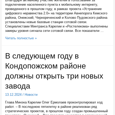
Благодаря активному участию жителей в голосовании за
подключение населенного пункта к мобильному интернету,
проведенного в прошлом году, в рамках проекта «Устранение
цифрового неравенства 2.0» на территории Авнепорога Кемского
района, Онежский, Чернореченский и Колово Пудожского района
установлены новые базовые станции сотовой связи.
Специалистами Минтранса Карелии и «Ростелекома» выполнены
замеры уровня сигнала сети сотовой связи. Все показатели …
Базовые
Читать полностью »
станции
мобильной
связи
В следующем году в
установлены
в
Кондопожском районе
четырех
карельских
поселках
должны открыть три новых
завода
13.12.2024
/
Новости
Глава Минэка Карелии Олег Ермолаев проконтролировал ход
работ. – В последнюю пятилетку в районе реализован ряд
стратегических проектов, в прошлом году создан промышленный