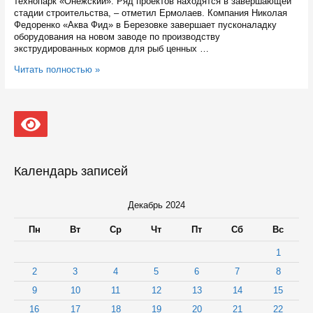
технопарк «Онежский». Ряд проектов находятся в завершающей
стадии строительства, – отметил Ермолаев. Компания Николая
Федоренко «Аква Фид» в Березовке завершает пусконаладку
оборудования на новом заводе по производству
экструдированных кормов для рыб ценных …
В
Читать полностью »
следующем
году
в
Кондопожском
районе
должны
открыть
три
Календарь записей
новых
завода
Декабрь 2024
Пн
Вт
Ср
Чт
Пт
Сб
Вс
1
2
3
4
5
6
7
8
9
10
11
12
13
14
15
16
17
18
19
20
21
22