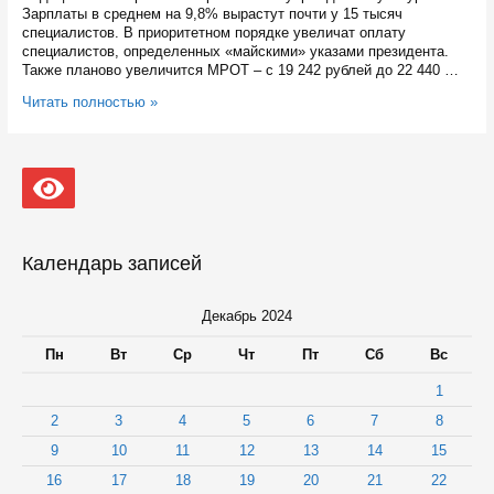
Зарплаты в среднем на 9,8% вырастут почти у 15 тысяч
специалистов. В приоритетном порядке увеличат оплату
специалистов, определенных «майскими» указами президента.
Также планово увеличится МРОТ – с 19 242 рублей до 22 440 …
У
Читать полностью »
карельских
бюджетников
в
2025
году
вырастут
зарплаты
Календарь записей
Декабрь 2024
Пн
Вт
Ср
Чт
Пт
Сб
Вс
1
2
3
4
5
6
7
8
9
10
11
12
13
14
15
16
17
18
19
20
21
22