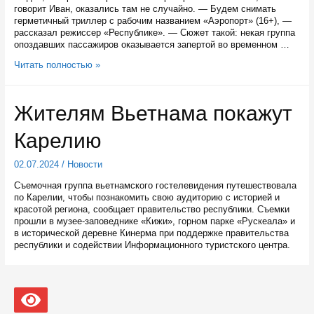
говорит Иван, оказались там не случайно. — Будем снимать
герметичный триллер с рабочим названием «Аэропорт» (16+), —
рассказал режиссер «Республике». — Сюжет такой: некая группа
опоздавших пассажиров оказывается запертой во временном …
Карельский
Читать полностью »
режиссер
готовится
к
Жителям Вьетнама покажут
съемкам
триллера
Карелию
02.07.2024
/
Новости
Съемочная группа вьетнамского гостелевидения путешествовала
по Карелии, чтобы познакомить свою аудиторию с историей и
красотой региона, сообщает правительство республики. Съемки
прошли в музее-заповеднике «Кижи», горном парке «Рускеала» и
в исторической деревне Кинерма при поддержке правительства
республики и содействии Информационного туристского центра.