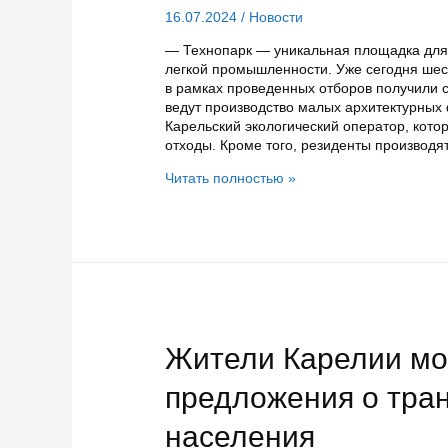
16.07.2024
/
Новости
— Технопарк — уникальная площадка для
легкой промышленности. Уже сегодня шес
в рамках проведенных отборов получили с
ведут производство малых архитектурных
Карельский экологический оператор, кот
отходы. Кроме того, резиденты производя
Технопарк
Читать полностью »
легкой
промышленности
«Онежский»
в
Кондопоге
ждет
новых
резидентов
Жители Карелии мог
предложения о тра
населения