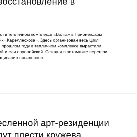
восстановление в
л в тепличном комплексе «Вилга» в Прионежском
к «Кареллесхоза». Здесь организован весь цикл
В прошлом году в тепличном комплексе вырастили
ой и ели европейской. Сегодня в питомнике перешли
ращивание посадочного …
есленной арт-резиденции
дут плести кружева