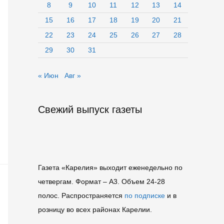
8
9
10
11
12
13
14
15
16
17
18
19
20
21
22
23
24
25
26
27
28
29
30
31
« Июн
Авг »
Свежий выпуск газеты
Газета «Карелия» выходит еженедельно по
четвергам. Формат – A3. Объем 24-28
полос. Распространяется
по подписке
и в
розницу во всех районах Карелии.