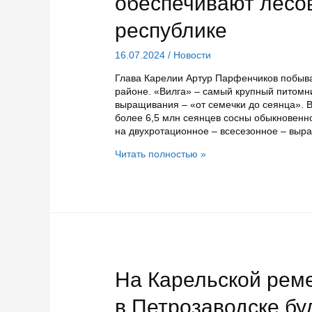
обеспечивают лесо
республике
16.07.2024
/
Новости
Глава Карелии Артур Парфенчиков побыва
районе. «Вилга» – самый крупный питомни
выращивания – «от семечки до сеянца». 
более 6,5 млн сеянцев сосны обыкновенн
на двухротационное – всесезонное – вы
Карельские
Читать полностью »
лесопитомники
полностью
обеспечивают
лесовосстановление
в
республике
На Карельской рем
в Петрозаводске бу