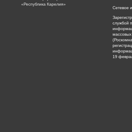
«Республика Карелия»
Сетевое 
Зарегист
службой п
информац
массовых
(Роскомна
регистрац
информац
19 феврал