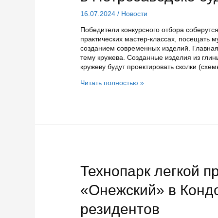
16.07.2024
/
Новости
Победители конкурсного отбора соберутся
практических мастер-классах, посещать м
созданием современных изделий. Главная 
тему кружева. Созданные изделия из глин
кружеву будут проектировать сколки (схе
На
Читать полностью »
Карельской
ремесленной
арт-
резиденции
в
Петрозаводске
будут
плести
кружева
Технопарк легкой 
«Онежский» в Конд
резидентов