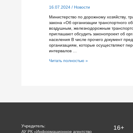
16.07.2024
/
Новости
Министерство по дорожному хозяйству, тр
закона «Об организации транспортного о
воздушным, железнодорожным транспорто
приглашают обсудить законопроект об ор
населения В числе прочего документ пре
организациям, которые осуществляют пе
интервалов …
Жители
Читать полностью »
Карелии
могут
высказать
свои
предложения
о
транспортном
обслуживании
населения
Учредитель:
16+
АУ РК «Информационное агентство