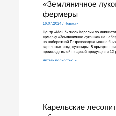
«Земляничное луко
фермеры
16.07.2024
/
Новости
Центр «Мой бизнес» Карелии по инициати
ярмарку «Земляничное лукошко» на набере
на набережной Петрозаводска можно было
карельских ягод, сувениры. В ярмарке пр
производителей пищевой продукции и 12 
Почти
Читать полностью »
16
тонн
клубники
продали
на
ярмарке
«Земляничное
лукошко»
в
Карельские лесопи
Петрозаводске
фермеры