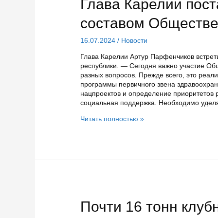
Глава Карелии пос
составом Обществе
16.07.2024
/
Новости
Глава Карелии Артур Парфенчиков встре
республики. — Сегодня важно участие О
разных вопросов. Прежде всего, это реа
программы первичного звена здравоохра
нацпроектов и определение приоритетов 
социальная поддержка. Необходимо удел
Глава
Читать полностью »
Карелии
поставил
задачи
перед
новым
составом
Общественной
палаты
республики
Почти 16 тонн клуб